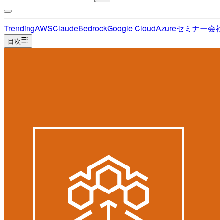
Trending
AWS
Claude
Bedrock
Google Cloud
Azure
セミナー
会
目次