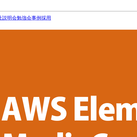
社説明会
勉強会
事例
採用