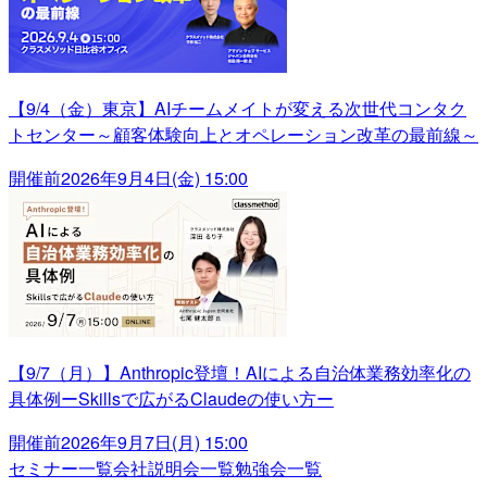
【9/4（金）東京】AIチームメイトが変える次世代コンタク
トセンター～顧客体験向上とオペレーション改革の最前線～
開催前
2026年9月4日(金) 15:00
【9/7（月）】Anthropic登壇！AIによる自治体業務効率化の
具体例ーSkillsで広がるClaudeの使い方ー
開催前
2026年9月7日(月) 15:00
セミナー一覧
会社説明会一覧
勉強会一覧