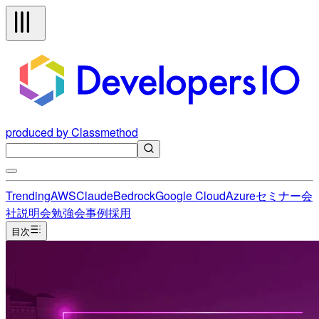
produced by Classmethod
Trending
AWS
Claude
Bedrock
Google Cloud
Azure
セミナー
会
社説明会
勉強会
事例
採用
目次