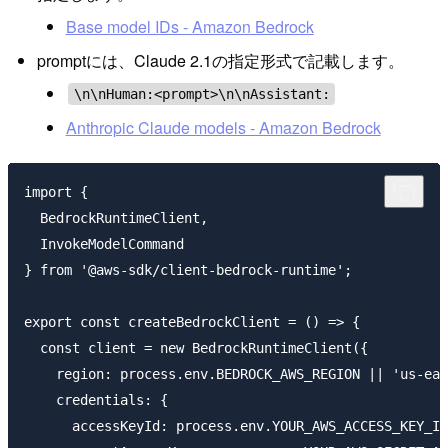
Base model IDs - Amazon Bedrock
promptには、Claude 2.1の指定形式で記載します。
\n\nHuman:<prompt>\n\nAssistant:
Anthropic Claude models - Amazon Bedrock
import {

  BedrockRuntimeClient,

  InvokeModelCommand

} from '@aws-sdk/client-bedrock-runtime';

export const createBedrockClient = () => {

  const client = new BedrockRuntimeClient({

    region: process.env.BEDROCK_AWS_REGION || 'us-eas
    credentials: {

      accessKeyId: process.env.YOUR_AWS_ACCESS_KEY_ID