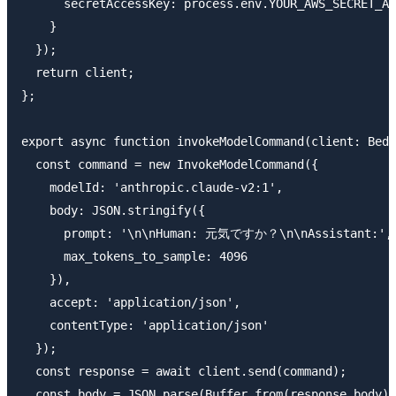
      secretAccessKey: process.env.YOUR_AWS_SECRET_AC
    }

  });

  return client;

};

export async function invokeModelCommand(client: Bedr
  const command = new InvokeModelCommand({

    modelId: 'anthropic.claude-v2:1',

    body: JSON.stringify({

      prompt: '\n\nHuman: 元気ですか？\n\nAssistant:',

      max_tokens_to_sample: 4096

    }),

    accept: 'application/json',

    contentType: 'application/json'

  });

  const response = await client.send(command);

  const body = JSON.parse(Buffer.from(response.body).