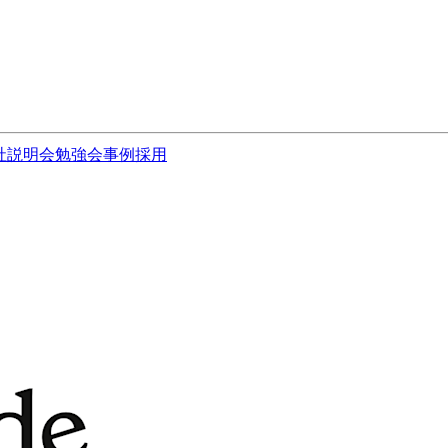
社説明会
勉強会
事例
採用