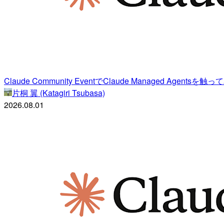
Claude Community EventでClaude Managed Agentsを触
片桐 翼 (Katagiri Tsubasa)
2026.08.01