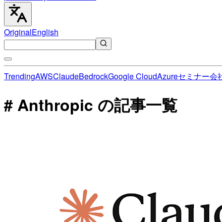
Original
English
Trending
AWS
Claude
Bedrock
Google Cloud
Azure
セミナー
会
# Anthropic の記事一覧