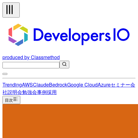
produced by Classmethod
Trending
AWS
Claude
Bedrock
Google Cloud
Azure
セミナー
会
社説明会
勉強会
事例
採用
目次