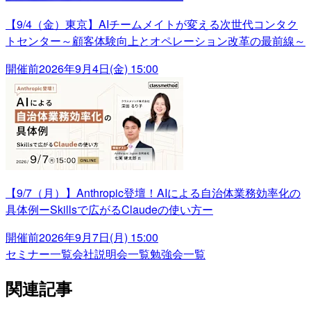
【9/4（金）東京】AIチームメイトが変える次世代コンタク
トセンター～顧客体験向上とオペレーション改革の最前線～
開催前
2026年9月4日(金) 15:00
【9/7（月）】Anthropic登壇！AIによる自治体業務効率化の
具体例ーSkillsで広がるClaudeの使い方ー
開催前
2026年9月7日(月) 15:00
セミナー一覧
会社説明会一覧
勉強会一覧
関連記事