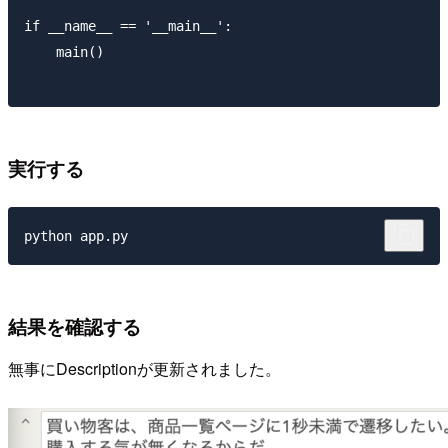
if __name__ == '__main__':

    main()

実行する
結果を確認する
無事にDescriptionが更新されました。