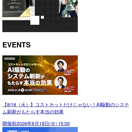
EVENTS
【8/18（火）】コストカットだけじゃない！AI駆動のシステ
ム刷新がもたらす本当の効果
開催前
2026年8月18日(火) 15:00