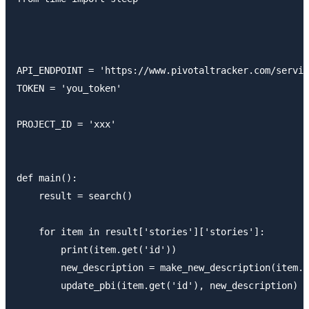
API_ENDPOINT = 'https://www.pivotaltracker.com/servic
TOKEN = 'you_token'

PROJECT_ID = 'xxx'

def main():

    result = search()

    for item in result['stories']['stories']:

        print(item.get('id'))

        new_description = make_new_description(item.g
        update_pbi(item.get('id'), new_description)
