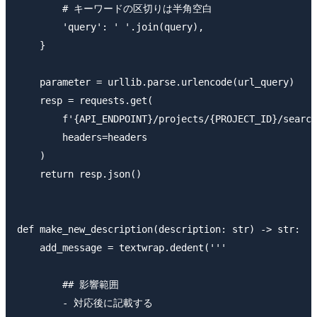
        # キーワードの区切りは半角空白

        'query': ' '.join(query),

    }

    parameter = urllib.parse.urlencode(url_query)

    resp = requests.get(

        f'{API_ENDPOINT}/projects/{PROJECT_ID}/search
        headers=headers

    )

    return resp.json()

def make_new_description(description: str) -> str:

    add_message = textwrap.dedent('''

        ## 影響範囲

        - 対応後に記載する
