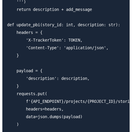
    ''')

    return description + add_message

def update_pbi(story_id: int, description: str):

    headers = {

        'X-TrackerToken': TOKEN,

        'Content-Type': 'application/json',

    }

    payload = {

        'description': description,

    }

    requests.put(

        f'{API_ENDPOINT}/projects/{PROJECT_ID}/storie
        headers=headers,

        data=json.dumps(payload)

    )
