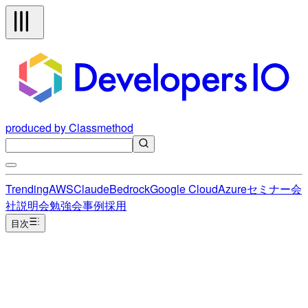
produced by Classmethod
Trending
AWS
Claude
Bedrock
Google Cloud
Azure
セミナー
会
社説明会
勉強会
事例
採用
目次