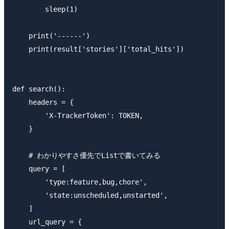
        sleep(1)

    print('------')

    print(result['stories']['total_hits'])

def search():

    headers = {

        'X-TrackerToken': TOKEN,

    }

    # わかりやすさ優先でListで書いてみる

    query = [

        'type:feature,bug,chore',

        'state:unscheduled,unstarted',

    ]

    url_query = {
