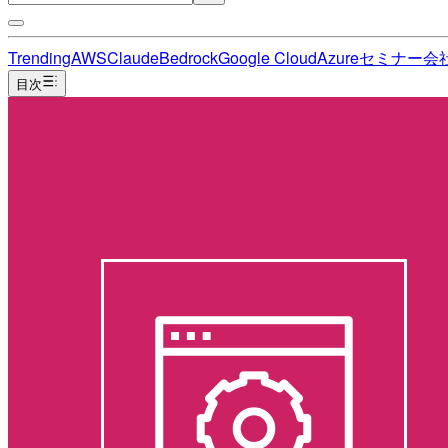
Trending
AWS
Claude
Bedrock
Google Cloud
Azure
セミナー
会
目次