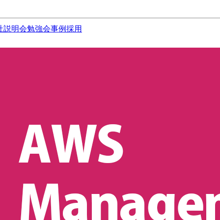
社説明会
勉強会
事例
採用