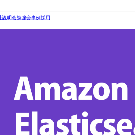
社説明会
勉強会
事例
採用