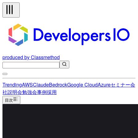
produced by Classmethod
Trending
AWS
Claude
Bedrock
Google Cloud
Azure
セミナー
会
社説明会
勉強会
事例
採用
目次