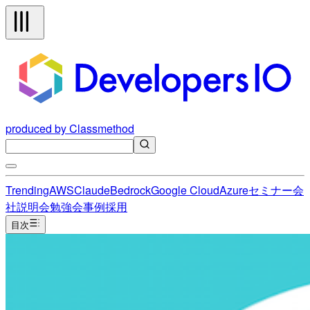
produced by Classmethod
Trending
AWS
Claude
Bedrock
Google Cloud
Azure
セミナー
会
社説明会
勉強会
事例
採用
目次