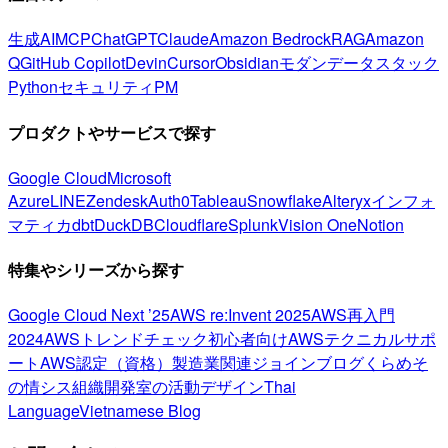
生成AI
MCP
ChatGPT
Claude
Amazon Bedrock
RAG
Amazon
Q
GitHub Copilot
Devin
Cursor
Obsidian
モダンデータスタック
Python
セキュリティ
PM
プロダクトやサービスで探す
Google Cloud
Microsoft
Azure
LINE
Zendesk
Auth0
Tableau
Snowflake
Alteryx
インフォ
マティカ
dbt
DuckDB
Cloudflare
Splunk
Vision One
Notion
特集やシリーズから探す
Google Cloud Next ’25
AWS re:Invent 2025
AWS再入門
2024
AWSトレンドチェック
初心者向け
AWSテクニカルサポ
ート
AWS認定（資格）
製造業関連
ジョインブログ
くらめそ
の情シス
組織開発室の活動
デザイン
Thai
Language
Vietnamese Blog