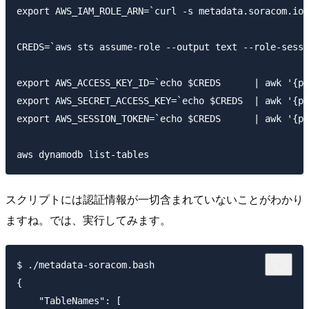
export AWS_IAM_ROLE_ARN=`curl -s metadata.soracom.io/
CREDS=`aws sts assume-role --output text --role-sessi
export AWS_ACCESS_KEY_ID=`echo $CREDS      | awk '{pr
export AWS_SECRET_ACCESS_KEY=`echo $CREDS  | awk '{pr
export AWS_SESSION_TOKEN=`echo $CREDS      | awk '{pr
スクリプトには認証情報が一切含まれていないことがわかり
ますね。では、実行してみます。
$ ./metadata-soracom.bash

{

    "TableNames": [
