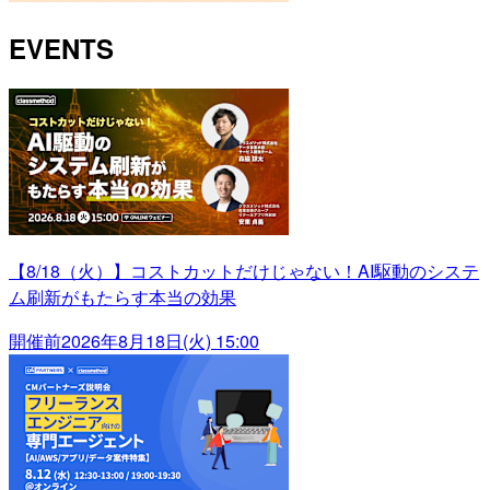
EVENTS
【8/18（火）】コストカットだけじゃない！AI駆動のシステ
ム刷新がもたらす本当の効果
開催前
2026年8月18日(火) 15:00