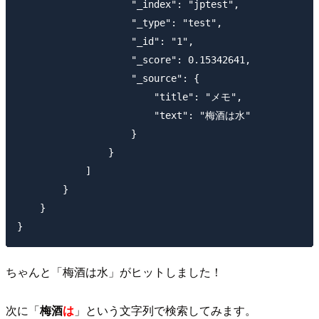
                    "_index": "jptest",

                    "_type": "test",

                    "_id": "1",

                    "_score": 0.15342641,

                    "_source": {

                        "title": "メモ",

                        "text": "梅酒は水"

                    }

                }

            ]

        }

    }

ちゃんと「梅酒は水」がヒットしました！
次に「
梅酒
は
」という文字列で検索してみます。