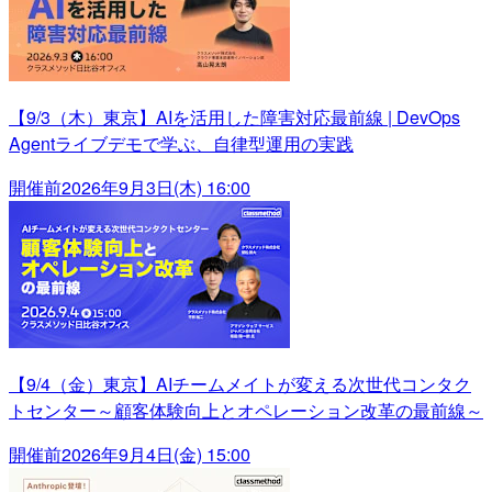
【9/3（木）東京】AIを活用した障害対応最前線 | DevOps
Agentライブデモで学ぶ、自律型運用の実践
開催前
2026年9月3日(木) 16:00
【9/4（金）東京】AIチームメイトが変える次世代コンタク
トセンター～顧客体験向上とオペレーション改革の最前線～
開催前
2026年9月4日(金) 15:00