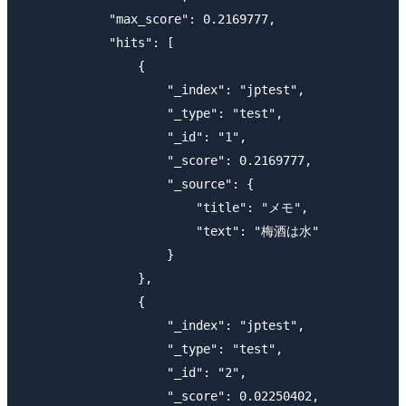
            "max_score": 0.2169777,

            "hits": [

                {

                    "_index": "jptest",

                    "_type": "test",

                    "_id": "1",

                    "_score": 0.2169777,

                    "_source": {

                        "title": "メモ",

                        "text": "梅酒は水"

                    }

                },

                {

                    "_index": "jptest",

                    "_type": "test",

                    "_id": "2",

                    "_score": 0.02250402,
