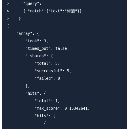
>      "query":

>      { "match":{"text":"梅酒"}}

>    }'

{

    "array": {

        "took": 3,

        "timed_out": false,

        "_shards": {

            "total": 5,

            "successful": 5,

            "failed": 0

        },

        "hits": {

            "total": 1,

            "max_score": 0.15342641,

            "hits": [

                {
