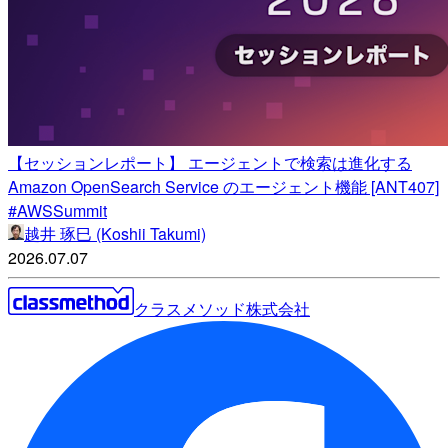
【セッションレポート】 エージェントで検索は進化する
Amazon OpenSearch Service のエージェント機能 [ANT407]
#AWSSummit
越井 琢巳 (Koshii Takumi)
2026.07.07
クラスメソッド株式会社