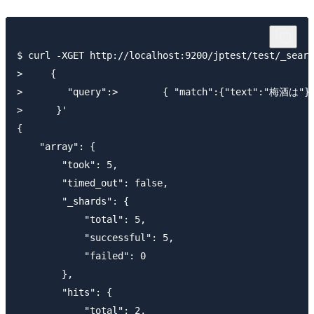
$ curl -XGET http://localhost:9200/jptest/test/_searc
>     {

>        "query":>        { "match":{"text":"梅酒は"}}
>      }'

{

    "array": {

        "took": 5,

        "timed_out": false,

        "_shards": {

            "total": 5,

            "successful": 5,

            "failed": 0

        },

        "hits": {

            "total": 2,
