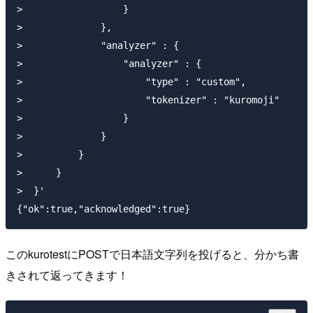
>                  }

>              },

>              "analyzer" : {

>                  "analyzer" : {

>                      "type" : "custom",

>                      "tokenizer" : "kuromoji"

>                  }

>              }

>          }

>      }

>  }'

このkurotestにPOSTで日本語文字列を投げると、分かち書
きされて返ってきます！