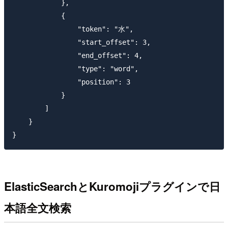
            },

            {

                "token": "水",

                "start_offset": 3,

                "end_offset": 4,

                "type": "word",

                "position": 3

            }

        ]

    }

ElasticSearchとKuromojiプラグインで日
本語全文検索