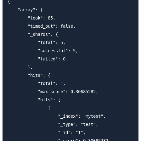
{

    "array": {

        "took": 85,

        "timed_out": false,

        "_shards": {

            "total": 5,

            "successful": 5,

            "failed": 0

        },

        "hits": {

            "total": 1,

            "max_score": 0.30685282,

            "hits": [

                {

                    "_index": "mytest",

                    "_type": "test",

                    "_id": "1",

                    "_score": 0.30685282,
