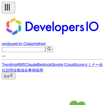
produced by Classmethod
Trending
AWS
Claude
Bedrock
Google Cloud
Azure
セミナー
会
社説明会
勉強会
事例
採用
目次