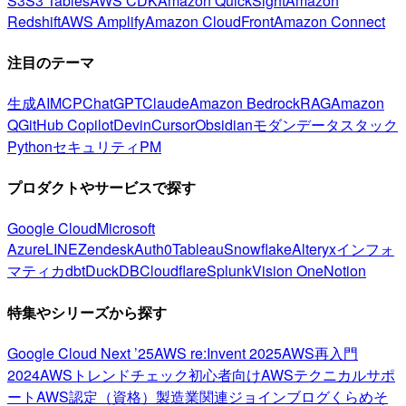
S3
S3 Tables
AWS CDK
Amazon QuickSight
Amazon
Redshift
AWS Amplify
Amazon CloudFront
Amazon Connect
注目のテーマ
生成AI
MCP
ChatGPT
Claude
Amazon Bedrock
RAG
Amazon
Q
GitHub Copilot
Devin
Cursor
Obsidian
モダンデータスタック
Python
セキュリティ
PM
プロダクトやサービスで探す
Google Cloud
Microsoft
Azure
LINE
Zendesk
Auth0
Tableau
Snowflake
Alteryx
インフォ
マティカ
dbt
DuckDB
Cloudflare
Splunk
Vision One
Notion
特集やシリーズから探す
Google Cloud Next ’25
AWS re:Invent 2025
AWS再入門
2024
AWSトレンドチェック
初心者向け
AWSテクニカルサポ
ート
AWS認定（資格）
製造業関連
ジョインブログ
くらめそ