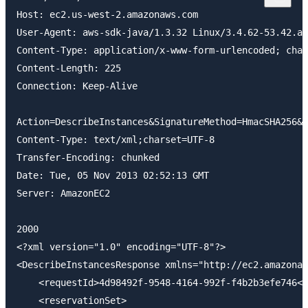
Host: ec2.us-west-2.amazonaws.com

User-Agent: aws-sdk-java/1.3.32 Linux/3.4.62-53.42.am
Content-Type: application/x-www-form-urlencoded; char
Content-Length: 225

Connection: Keep-Alive

Action=DescribeInstances&SignatureMethod=HmacSHA256&A
Content-Type: text/xml;charset=UTF-8

Transfer-Encoding: chunked

Date: Tue, 05 Nov 2013 02:52:13 GMT

Server: AmazonEC2

2000

<?xml version="1.0" encoding="UTF-8"?>

<DescribeInstancesResponse xmlns="http://ec2.amazonaw
    <requestId>4d98492f-9548-4164-992f-f4b2b3efe746</
    <reservationSet>
