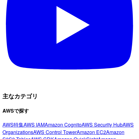
主なカテゴリ
AWSで探す
AWS特集
AWS IAM
Amazon Cognito
AWS Security Hub
AWS
Organizations
AWS Control Tower
Amazon EC2
Amazon