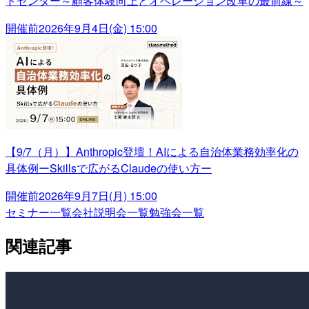
トセンター～顧客体験向上とオペレーション改革の最前線～
開催前
2026年9月4日(金) 15:00
【9/7（月）】Anthropic登壇！AIによる自治体業務効率化の
具体例ーSkillsで広がるClaudeの使い方ー
開催前
2026年9月7日(月) 15:00
セミナー一覧
会社説明会一覧
勉強会一覧
関連記事