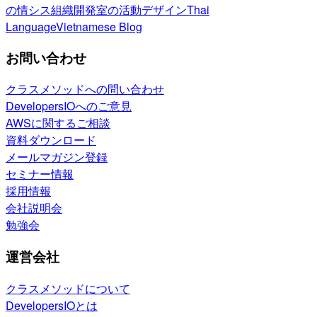
の情シス
組織開発室の活動
デザイン
Thai
Language
Vietnamese Blog
お問い合わせ
クラスメソッドへの問い合わせ
DevelopersIOへのご意見
AWSに関するご相談
資料ダウンロード
メールマガジン登録
セミナー情報
採用情報
会社説明会
勉強会
運営会社
クラスメソッドについて
DevelopersIOとは