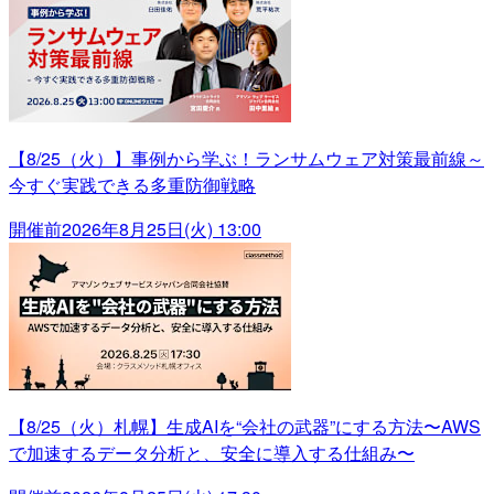
【8/25（火）】事例から学ぶ！ランサムウェア対策最前線～
今すぐ実践できる多重防御戦略
開催前
2026年8月25日(火) 13:00
【8/25（火）札幌】生成AIを“会社の武器”にする方法〜AWS
で加速するデータ分析と、安全に導入する仕組み〜