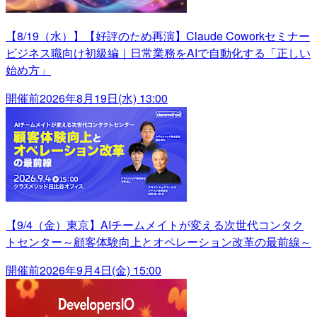
【8/19（水）】【好評のため再演】Claude Coworkセミナー
ビジネス職向け初級編｜日常業務をAIで自動化する「正しい
始め方」
開催前
2026年8月19日(水) 13:00
【9/4（金）東京】AIチームメイトが変える次世代コンタク
トセンター～顧客体験向上とオペレーション改革の最前線～
開催前
2026年9月4日(金) 15:00