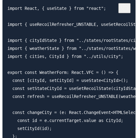
import React, { useState } from "react";

import { useRecoilRefresher_UNSTABLE, useSetRecoilSta
import { cityIdState } from "../states/rootStates/cit
import { weatherState } from "../states/rootStates/we
import { cities, CityId } from "../utils/city";

export const WeatherForm: React.VFC = () => {

  const [cityId, setCityId] = useState<CityId>();

  const setStateCityId = useSetRecoilState(cityIdStat
  const refresh = useRecoilRefresher_UNSTABLE(weather
  const changeCity = (e: React.ChangeEvent<HTMLSelect
    const id = e.currentTarget.value as CityId;

    setCityId(id);

  };
