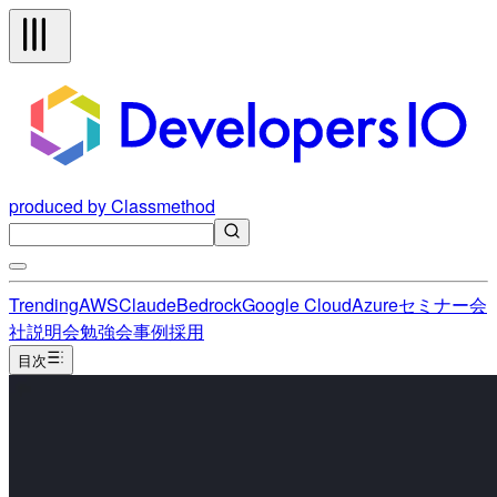
produced by Classmethod
Trending
AWS
Claude
Bedrock
Google Cloud
Azure
セミナー
会
社説明会
勉強会
事例
採用
目次