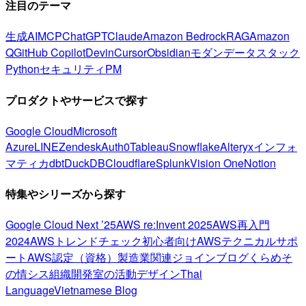
注目のテーマ
生成AI
MCP
ChatGPT
Claude
Amazon Bedrock
RAG
Amazon
Q
GitHub Copilot
Devin
Cursor
Obsidian
モダンデータスタック
Python
セキュリティ
PM
プロダクトやサービスで探す
Google Cloud
Microsoft
Azure
LINE
Zendesk
Auth0
Tableau
Snowflake
Alteryx
インフォ
マティカ
dbt
DuckDB
Cloudflare
Splunk
Vision One
Notion
特集やシリーズから探す
Google Cloud Next ’25
AWS re:Invent 2025
AWS再入門
2024
AWSトレンドチェック
初心者向け
AWSテクニカルサポ
ート
AWS認定（資格）
製造業関連
ジョインブログ
くらめそ
の情シス
組織開発室の活動
デザイン
Thai
Language
Vietnamese Blog