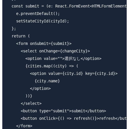
  const submit = (e: React.FormEvent<HTMLFormElement>
    e.preventDefault();

    setStateCityId(cityId);

  };

  return (

    <form onSubmit={submit}>

      <select onChange={changeCity}>

        <option value="">選択なし</option>

        {cities.map((city) => (

          <option value={city.id} key={city.id}>

            {city.name}

          </option>

        ))}

      </select>

      <button type="submit">submit</button>

      <button onClick={() => refresh()}>refresh</butt
    </form>
