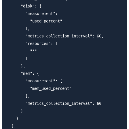
      "disk": {

        "measurement": [

          "used_percent"

        ],

        "metrics_collection_interval": 60,

        "resources": [

          "*"

        ]

      },

      "mem": {

        "measurement": [

          "mem_used_percent"

        ],

        "metrics_collection_interval": 60

      }

    }

  },
