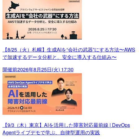
【8/25（火）札幌】生成AIを“会社の武器”にする方法〜AWS
で加速するデータ分析と、安全に導入する仕組み〜
開催前
2026年8月25日(火) 17:30
【9/3（木）東京】AIを活用した障害対応最前線 | DevOps
Agentライブデモで学ぶ、自律型運用の実践