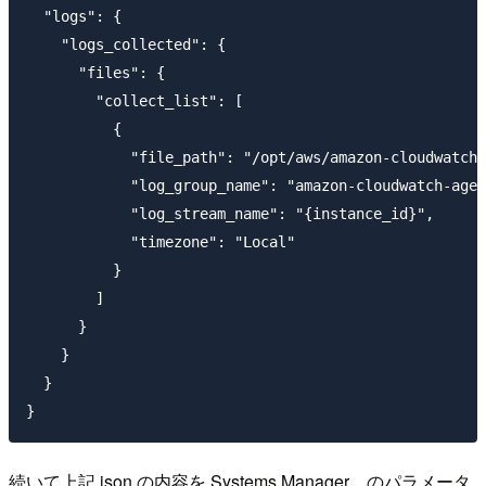
  "logs": {

    "logs_collected": {

      "files": {

        "collect_list": [

          {

            "file_path": "/opt/aws/amazon-cloudwatch-
            "log_group_name": "amazon-cloudwatch-agen
            "log_stream_name": "{instance_id}",

            "timezone": "Local"

          }

        ]

      }

    }

  }

続いて上記 json の内容を Systems Manager のパラメータ