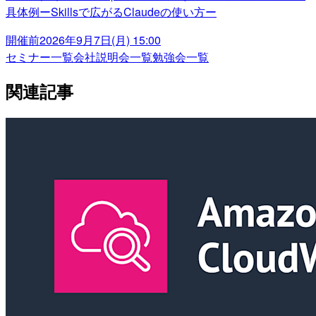
具体例ーSkillsで広がるClaudeの使い方ー
開催前
2026年9月7日(月) 15:00
セミナー一覧
会社説明会一覧
勉強会一覧
関連記事