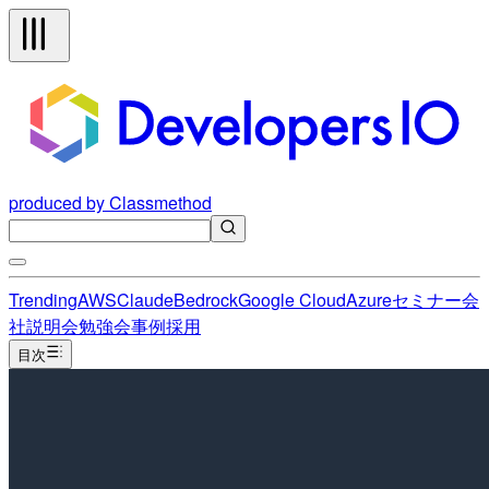
produced by Classmethod
Trending
AWS
Claude
Bedrock
Google Cloud
Azure
セミナー
会
社説明会
勉強会
事例
採用
目次