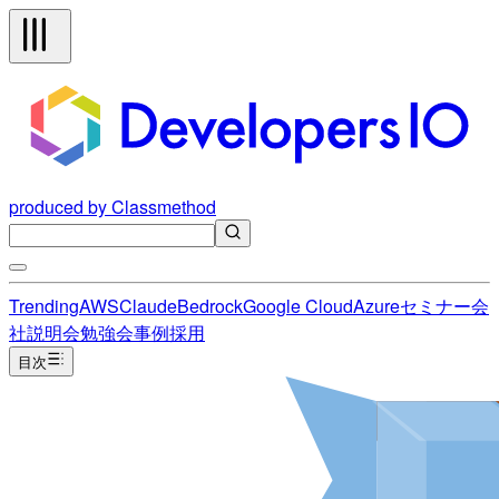
produced by Classmethod
Trending
AWS
Claude
Bedrock
Google Cloud
Azure
セミナー
会
社説明会
勉強会
事例
採用
目次