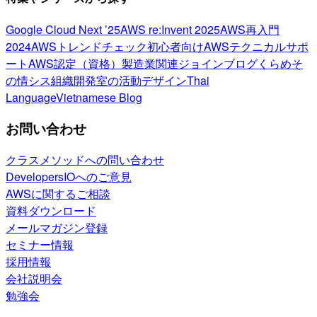
Google Cloud Next ’25
AWS re:Invent 2025
AWS再入門
2024
AWSトレンドチェック
初心者向け
AWSテクニカルサポ
ート
AWS認定（資格）
製造業関連
ジョインブログ
くらめそ
の情シス
組織開発室の活動
デザイン
Thai
Language
Vietnamese Blog
お問い合わせ
クラスメソッドへの問い合わせ
DevelopersIOへのご意見
AWSに関するご相談
資料ダウンロード
メールマガジン登録
セミナー情報
採用情報
会社説明会
勉強会