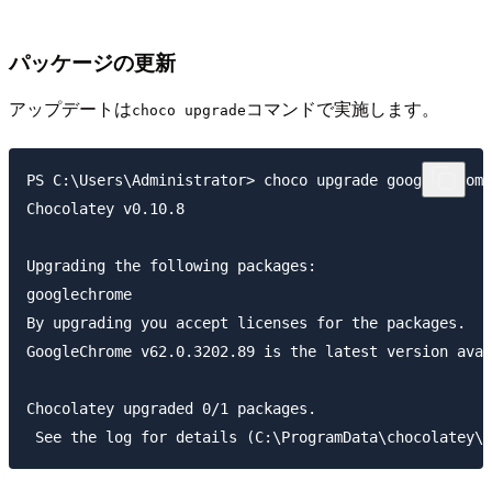
パッケージの更新
アップデートは
コマンドで実施します。
choco upgrade
PS C:\Users\Administrator> choco upgrade googlechrome

Chocolatey v0.10.8

Upgrading the following packages:

googlechrome

By upgrading you accept licenses for the packages.

GoogleChrome v62.0.3202.89 is the latest version avai
Chocolatey upgraded 0/1 packages.
