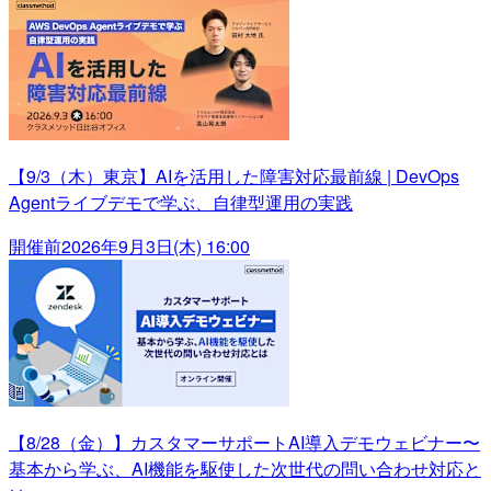
【9/3（木）東京】AIを活用した障害対応最前線 | DevOps
Agentライブデモで学ぶ、自律型運用の実践
開催前
2026年9月3日(木) 16:00
【8/28（金）】カスタマーサポートAI導入デモウェビナー〜
基本から学ぶ、AI機能を駆使した次世代の問い合わせ対応と