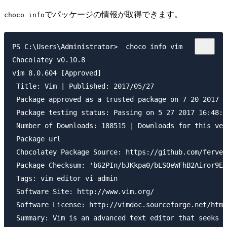
でパッケージの情報が取得できます。
choco info
PS C:\Users\Administrator>  choco info vim

Chocolatey v0.10.8

vim 8.0.604 [Approved]

 Title: Vim | Published: 2017/05/27

 Package approved as a trusted package on 7 20 2017 0
 Package testing status: Passing on 5 27 2017 16:48:5
 Number of Downloads: 188515 | Downloads for this ver
 Package url

 Chocolatey Package Source: https://github.com/ferven
 Package Checksum: 'b62PIn/bJKkpa0/bLSOeWFhB2Airor9Ed
 Tags: vim editor vi admin

 Software Site: http://www.vim.org/

 Software License: http://vimdoc.sourceforge.net/html
 Summary: Vim is an advanced text editor that seeks t