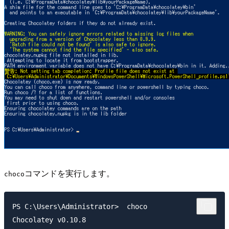
コマンドを実行します。
choco
PS C:\Users\Administrator>  choco

Chocolatey v0.10.8
