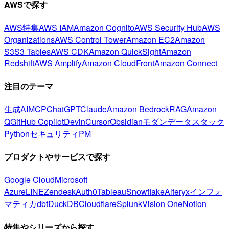
AWSで探す
AWS特集
AWS IAM
Amazon Cognito
AWS Security Hub
AWS
Organizations
AWS Control Tower
Amazon EC2
Amazon
S3
S3 Tables
AWS CDK
Amazon QuickSight
Amazon
Redshift
AWS Amplify
Amazon CloudFront
Amazon Connect
注目のテーマ
生成AI
MCP
ChatGPT
Claude
Amazon Bedrock
RAG
Amazon
Q
GitHub Copilot
Devin
Cursor
Obsidian
モダンデータスタック
Python
セキュリティ
PM
プロダクトやサービスで探す
Google Cloud
Microsoft
Azure
LINE
Zendesk
Auth0
Tableau
Snowflake
Alteryx
インフォ
マティカ
dbt
DuckDB
Cloudflare
Splunk
Vision One
Notion
特集やシリーズから探す