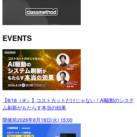
EVENTS
【8/18（火）】コストカットだけじゃない！AI駆動のシステ
ム刷新がもたらす本当の効果
開催前
2026年8月18日(火) 15:00