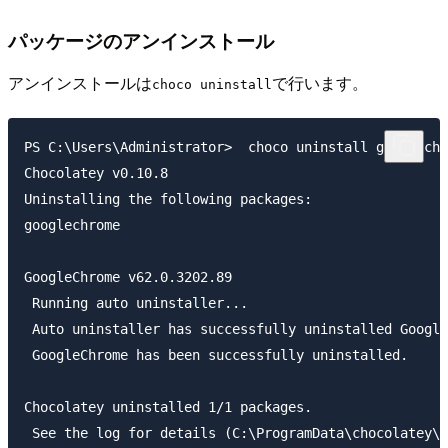
パッケージのアンインストール
アンインストールは
で行います。
choco uninstall
PS C:\Users\Administrator>  choco uninstall googlechr
Chocolatey v0.10.8

Uninstalling the following packages:

googlechrome

GoogleChrome v62.0.3202.89

 Running auto uninstaller...

 Auto uninstaller has successfully uninstalled Google
 GoogleChrome has been successfully uninstalled.

Chocolatey uninstalled 1/1 packages.
