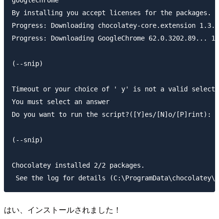
googlechrome

By installing you accept licenses for the packages.

Progress: Downloading chocolatey-core.extension 1.3.3
Progress: Downloading GoogleChrome 62.0.3202.89... 10
(--snip)

Timeout or your choice of ' y' is not a valid selecti
You must select an answer

Do you want to run the script?([Y]es/[N]o/[P]rint): Y

(--snip)

Chocolatey installed 2/2 packages.

はい、インストールされました！