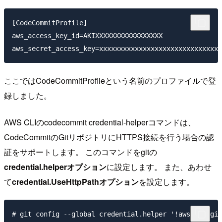
[CodeCommitProfile]

aws_access_key_id=AKIXXXXXXXXXXXXXXXXX

ここではCodeCommitProfileという名前のプロファイルで登
録しました。
AWS CLIのcodecommit credential-helperコマンドは、
CodeCommitのGitリポジトリにHTTPS接続を行う場合の認
証をサポートします。 このコマンドをgitの
credential.helperオプション
に設定します。 また、あわせ
て
credential.UseHttpPathオプション
を設定します。
# git config --global credential.helper '!aws --regio