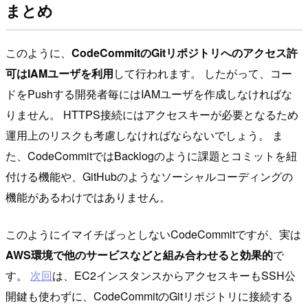
まとめ
このように、
CodeCommitのGitリポジトリへのアクセス許
可はIAMユーザを利用
して行われます。 したがって、コー
ドをPushする開発者毎にはIAMユーザを作成しなければな
りません。 HTTPS接続にはアクセスキーが必要となるため
運用上のリスクも考慮しなければならないでしょう。 ま
た、CodeCommitではBacklogのように課題とコミットを紐
付ける機能や、GitHubのようなソーシャルコーディングの
機能があるわけではありません。
このようにイマイチぱっとしないCodeCommitですが、実は
AWS環境で他のサービスなどと組み合わせると効果的
で
す。
次回
は、EC2インスタンスからアクセスキーもSSH公
開鍵も使わずに、CodeCommitのGitリポジトリに接続する