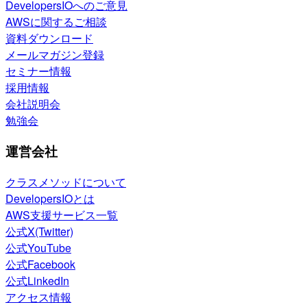
DevelopersIOへのご意見
AWSに関するご相談
資料ダウンロード
メールマガジン登録
セミナー情報
採用情報
会社説明会
勉強会
運営会社
クラスメソッドについて
DevelopersIOとは
AWS支援サービス一覧
公式X(Twitter)
公式YouTube
公式Facebook
公式LinkedIn
アクセス情報