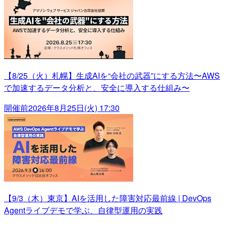
【8/25（火）札幌】生成AIを“会社の武器”にする方法〜AWS
で加速するデータ分析と、安全に導入する仕組み〜
開催前
2026年8月25日(火) 17:30
【9/3（木）東京】AIを活用した障害対応最前線 | DevOps
Agentライブデモで学ぶ、自律型運用の実践