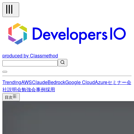
produced by Classmethod
Trending
AWS
Claude
Bedrock
Google Cloud
Azure
セミナー
会
社説明会
勉強会
事例
採用
目次