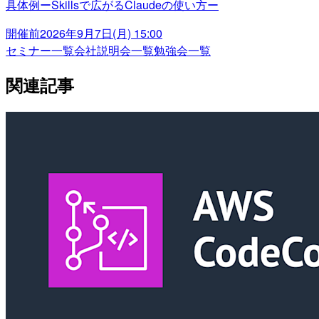
具体例ーSkillsで広がるClaudeの使い方ー
開催前
2026年9月7日(月) 15:00
セミナー一覧
会社説明会一覧
勉強会一覧
関連記事