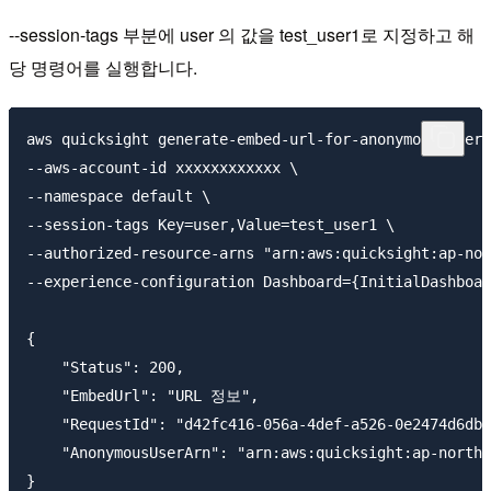
--session-tags 부분에 user 의 값을 test_user1로 지정하고 해
당 명령어를 실행합니다.
aws quicksight generate-embed-url-for-anonymous-user 
--aws-account-id xxxxxxxxxxxx \

--namespace default \

--session-tags Key=user,Value=test_user1 \

--authorized-resource-arns "arn:aws:quicksight:ap-nor
--experience-configuration Dashboard={InitialDashboar
{

    "Status": 200,

    "EmbedUrl": "URL 정보",

    "RequestId": "d42fc416-056a-4def-a526-0e2474d6dbb
    "AnonymousUserArn": "arn:aws:quicksight:ap-northe