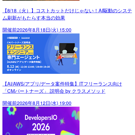
【8/18（火）】コストカットだけじゃない！AI駆動のシステ
ム刷新がもたらす本当の効果
開催前
2026年8月18日(火) 15:00
【AI/AWS/アプリ/データ案件特集】ITフリーランス向け
「CMパートナーズ」 説明会 by クラスメソッド
開催前
2026年8月12日(水) 19:00