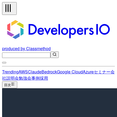
produced by Classmethod
Trending
AWS
Claude
Bedrock
Google Cloud
Azure
セミナー
会
社説明会
勉強会
事例
採用
目次