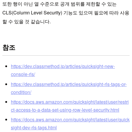
또한 행이 아닌 열 수준으로 공개 범위를 제한할 수 있는
CLS(Column Level Security) 기능도 있으며 필요에 따라 사용
할 수 있을 것 같습니다.
참조
https://dev.classmethod.jp/articles/quicksight-new-
console-rls/
https://dev.classmethod.jp/articles/quicksight-rls-tags-or-
condition/
https://docs.aws.amazon.com/quicksight/latest/user/restri
ct-access-to-a-data-set-using-row-level-security.html
https://docs.aws.amazon.com/quicksight/latest/user/quick
sight-dev-rls-tags.html