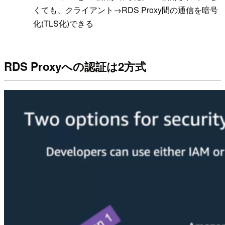
くても、クライアント→RDS Proxy間の通信を暗号
化(TLS化)できる
RDS Proxyへの認証は2方式