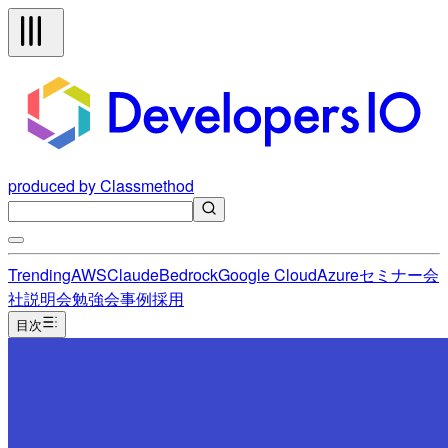
produced by Classmethod
Trending
AWS
Claude
Bedrock
Google Cloud
Azure
セミナー
会
社説明会
勉強会
事例
採用
目次