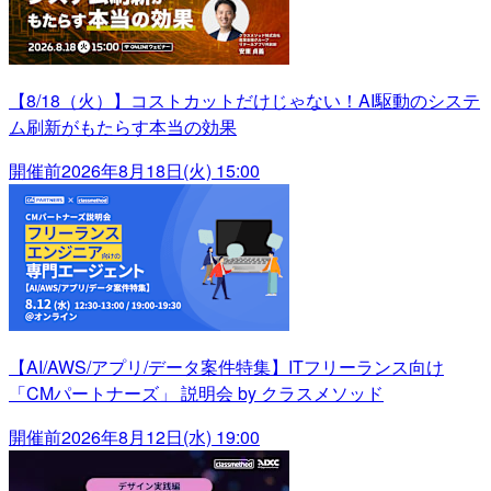
【8/18（火）】コストカットだけじゃない！AI駆動のシステ
ム刷新がもたらす本当の効果
開催前
2026年8月18日(火) 15:00
【AI/AWS/アプリ/データ案件特集】ITフリーランス向け
「CMパートナーズ」 説明会 by クラスメソッド
開催前
2026年8月12日(水) 19:00