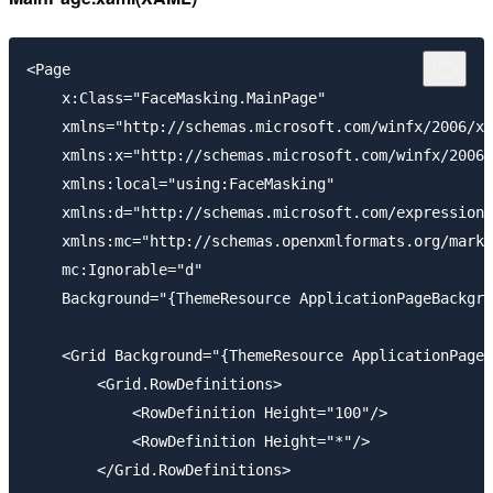
<Page

    x:Class="FaceMasking.MainPage"

    xmlns="http://schemas.microsoft.com/winfx/2006/xa
    xmlns:x="http://schemas.microsoft.com/winfx/2006/
    xmlns:local="using:FaceMasking"

    xmlns:d="http://schemas.microsoft.com/expression/
    xmlns:mc="http://schemas.openxmlformats.org/marku
    mc:Ignorable="d"

    Background="{ThemeResource ApplicationPageBackgro
    <Grid Background="{ThemeResource ApplicationPageB
        <Grid.RowDefinitions>

            <RowDefinition Height="100"/>

            <RowDefinition Height="*"/>

        </Grid.RowDefinitions>
