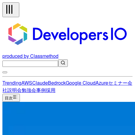
produced by Classmethod
Trending
AWS
Claude
Bedrock
Google Cloud
Azure
セミナー
会
社説明会
勉強会
事例
採用
目次