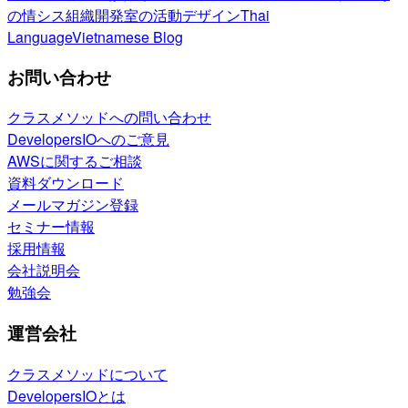
の情シス
組織開発室の活動
デザイン
Thai
Language
Vietnamese Blog
お問い合わせ
クラスメソッドへの問い合わせ
DevelopersIOへのご意見
AWSに関するご相談
資料ダウンロード
メールマガジン登録
セミナー情報
採用情報
会社説明会
勉強会
運営会社
クラスメソッドについて
DevelopersIOとは