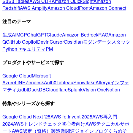
S3
S3 Tables
AWS CDK
Amazon QuickSight
Amazon
Redshift
AWS Amplify
Amazon CloudFront
Amazon Connect
注目のテーマ
生成AI
MCP
ChatGPT
Claude
Amazon Bedrock
RAG
Amazon
Q
GitHub Copilot
Devin
Cursor
Obsidian
モダンデータスタック
Python
セキュリティ
PM
プロダクトやサービスで探す
Google Cloud
Microsoft
Azure
LINE
Zendesk
Auth0
Tableau
Snowflake
Alteryx
インフォ
マティカ
dbt
DuckDB
Cloudflare
Splunk
Vision One
Notion
特集やシリーズから探す
Google Cloud Next ’25
AWS re:Invent 2025
AWS再入門
2024
AWSトレンドチェック
初心者向け
AWSテクニカルサポ
ート
AWS認定（資格）
製造業関連
ジョインブログ
くらめそ