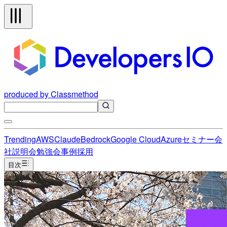
produced by Classmethod
Trending
AWS
Claude
Bedrock
Google Cloud
Azure
セミナー
会
社説明会
勉強会
事例
採用
目次