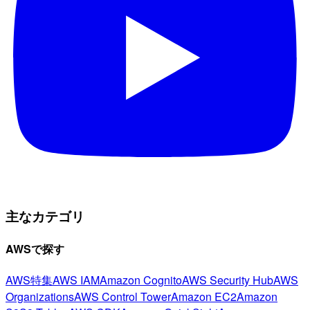
主なカテゴリ
AWSで探す
AWS特集
AWS IAM
Amazon Cognito
AWS Security Hub
AWS
Organizations
AWS Control Tower
Amazon EC2
Amazon