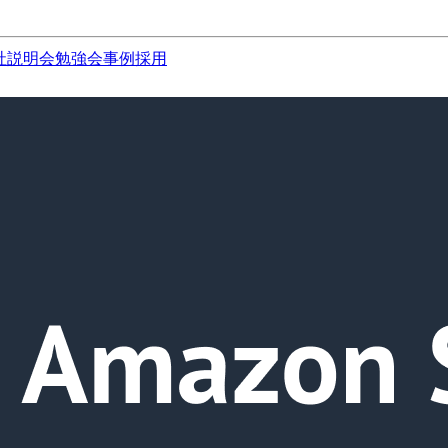
社説明会
勉強会
事例
採用