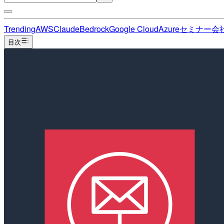
Trending
AWS
Claude
Bedrock
Google Cloud
Azure
セミナー
会
目次