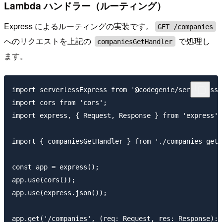
Lambda ハンドラー（ルーティング）
Express によるルーティングの実装です。
GET /companies
へのリクエストを上記の
で処理し
companiesGetHandler
ます。
import serverlessExpress from '@codegenie/serverless-
import cors from 'cors';

import express, { Request, Response } from 'express';

import { companiesGetHandler } from './companies-get-
const app = express();

app.use(cors());

app.use(express.json());

app.get('/companies', (req: Request, res: Response): 