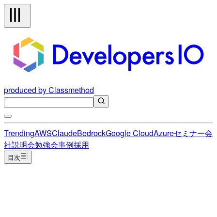
produced by Classmethod
Trending
AWS
Claude
Bedrock
Google Cloud
Azure
セミナー
会
社説明会
勉強会
事例
採用
目次