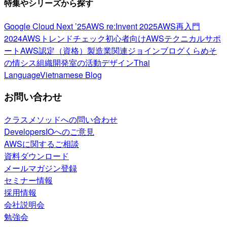
特集やシリーズから探す
Google Cloud Next ’25
AWS re:Invent 2025
AWS再入門
2024
AWSトレンドチェック
初心者向け
AWSテクニカルサポ
ート
AWS認定（資格）
製造業関連
ジョインブログ
くらめそ
の情シス
組織開発室の活動
デザイン
Thai
Language
Vietnamese Blog
お問い合わせ
クラスメソッドへの問い合わせ
DevelopersIOへのご意見
AWSに関するご相談
資料ダウンロード
メールマガジン登録
セミナー情報
採用情報
会社説明会
勉強会