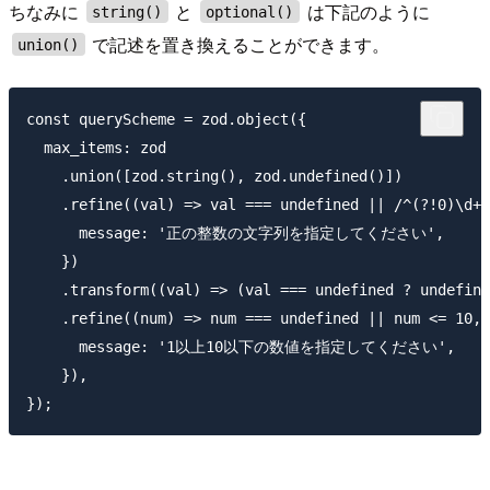
ちなみに
と
は下記のように
string()
optional()
で記述を置き換えることができます。
union()
const queryScheme = zod.object({

  max_items: zod

    .union([zod.string(), zod.undefined()])

    .refine((val) => val === undefined || /^(?!0)\d+$
      message: '正の整数の文字列を指定してください',

    })

    .transform((val) => (val === undefined ? undefine
    .refine((num) => num === undefined || num <= 10, 
      message: '1以上10以下の数値を指定してください',

    }),
