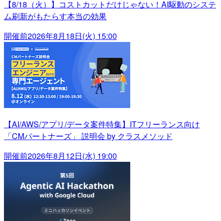
【8/18（火）】コストカットだけじゃない！AI駆動のシステ
ム刷新がもたらす本当の効果
開催前
2026年8月18日(火) 15:00
【AI/AWS/アプリ/データ案件特集】ITフリーランス向け
「CMパートナーズ」 説明会 by クラスメソッド
開催前
2026年8月12日(水) 19:00