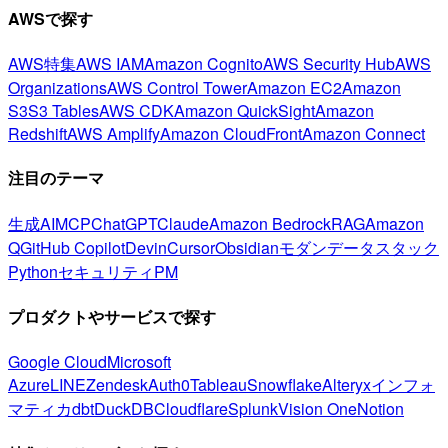
AWSで探す
AWS特集
AWS IAM
Amazon Cognito
AWS Security Hub
AWS
Organizations
AWS Control Tower
Amazon EC2
Amazon
S3
S3 Tables
AWS CDK
Amazon QuickSight
Amazon
Redshift
AWS Amplify
Amazon CloudFront
Amazon Connect
注目のテーマ
生成AI
MCP
ChatGPT
Claude
Amazon Bedrock
RAG
Amazon
Q
GitHub Copilot
Devin
Cursor
Obsidian
モダンデータスタック
Python
セキュリティ
PM
プロダクトやサービスで探す
Google Cloud
Microsoft
Azure
LINE
Zendesk
Auth0
Tableau
Snowflake
Alteryx
インフォ
マティカ
dbt
DuckDB
Cloudflare
Splunk
Vision One
Notion