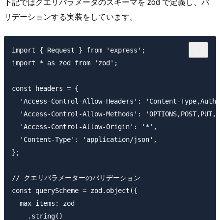
下記ではクエリパラメータのスキーマを zod で定義し、バ
リデーションする実装をしています。
import { Request } from 'express';

import * as zod from 'zod';

const headers = {

  'Access-Control-Allow-Headers': 'Content-Type,Autho
  'Access-Control-Allow-Methods': 'OPTIONS,POST,PUT,G
  'Access-Control-Allow-Origin': '*',

  'Content-Type': 'application/json',

};

// クエリパラメーターのバリデーション

const queryScheme = zod.object({

  max_items: zod

    .string()
