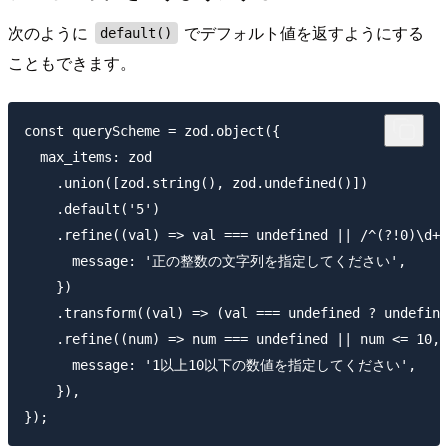
次のように
でデフォルト値を返すようにする
default()
こともできます。
const queryScheme = zod.object({

  max_items: zod

    .union([zod.string(), zod.undefined()])

    .default('5')

    .refine((val) => val === undefined || /^(?!0)\d+$
      message: '正の整数の文字列を指定してください',

    })

    .transform((val) => (val === undefined ? undefine
    .refine((num) => num === undefined || num <= 10, 
      message: '1以上10以下の数値を指定してください',

    }),
