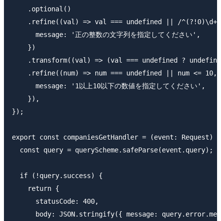
    .optional()

    .refine((val) => val === undefined || /^(?!0)\d+$
      message: '正の整数の文字列を指定してください',

    })

    .transform((val) => (val === undefined ? undefine
    .refine((num) => num === undefined || num <= 10, 
      message: '1以上10以下の数値を指定してください',

    }),

});

export const companiesGetHandler = (event: Request) =
  const query = queryScheme.safeParse(event.query);

  if (!query.success) {

    return {

      statusCode: 400,

      body: JSON.stringify({ message: query.error.mes