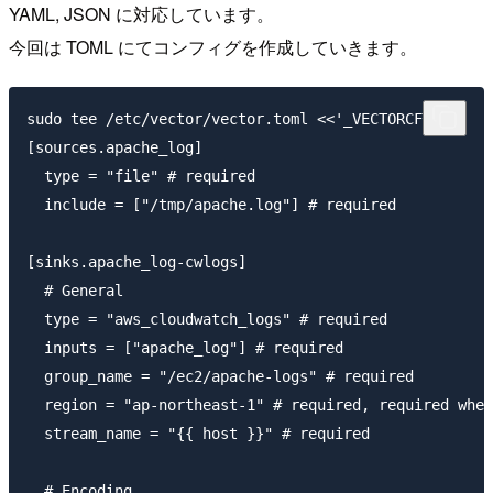
YAML, JSON に対応しています。
今回は TOML にてコンフィグを作成していきます。
sudo tee /etc/vector/vector.toml <<'_VECTORCFG_' 

[sources.apache_log]

  type = "file" # required

  include = ["/tmp/apache.log"] # required

[sinks.apache_log-cwlogs]

  # General

  type = "aws_cloudwatch_logs" # required

  inputs = ["apache_log"] # required

  group_name = "/ec2/apache-logs" # required

  region = "ap-northeast-1" # required, required when
  stream_name = "{{ host }}" # required

  # Encoding
