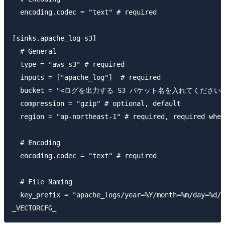
  encoding.codec = "text" # required

[sinks.apache_log-s3]

  # General

  type = "aws_s3" # required

  inputs = ["apache_log"]  # required

  bucket = "<ログを出力する S3 バケット名を入れてください>" #
  compression = "gzip" # optional, default

  region = "ap-northeast-1" # required, required when
  # Encoding

  encoding.codec = "text" # required

  # File Naming

  key_prefix = "apache_logs/year=%Y/month=%m/day=%d/"