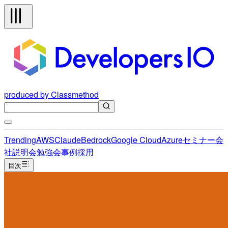
produced by Classmethod
Trending
AWS
Claude
Bedrock
Google Cloud
Azure
セミナー
会
社説明会
勉強会
事例
採用
目次