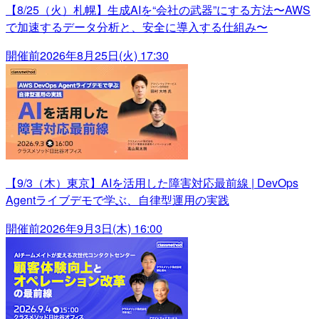
【8/25（火）札幌】生成AIを“会社の武器”にする方法〜AWS
で加速するデータ分析と、安全に導入する仕組み〜
開催前
2026年8月25日(火) 17:30
【9/3（木）東京】AIを活用した障害対応最前線 | DevOps
Agentライブデモで学ぶ、自律型運用の実践
開催前
2026年9月3日(木) 16:00