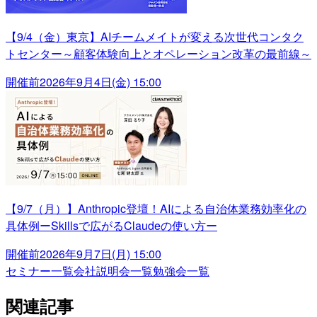
【9/4（金）東京】AIチームメイトが変える次世代コンタク
トセンター～顧客体験向上とオペレーション改革の最前線～
開催前
2026年9月4日(金) 15:00
【9/7（月）】Anthropic登壇！AIによる自治体業務効率化の
具体例ーSkillsで広がるClaudeの使い方ー
開催前
2026年9月7日(月) 15:00
セミナー一覧
会社説明会一覧
勉強会一覧
関連記事