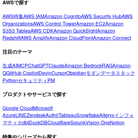
AWSで探す
AWS特集
AWS IAM
Amazon Cognito
AWS Security Hub
AWS
Organizations
AWS Control Tower
Amazon EC2
Amazon
S3
S3 Tables
AWS CDK
Amazon QuickSight
Amazon
Redshift
AWS Amplify
Amazon CloudFront
Amazon Connect
注目のテーマ
生成AI
MCP
ChatGPT
Claude
Amazon Bedrock
RAG
Amazon
Q
GitHub Copilot
Devin
Cursor
Obsidian
モダンデータスタック
Python
セキュリティ
PM
プロダクトやサービスで探す
Google Cloud
Microsoft
Azure
LINE
Zendesk
Auth0
Tableau
Snowflake
Alteryx
インフォ
マティカ
dbt
DuckDB
Cloudflare
Splunk
Vision One
Notion
特集やシリーズから探す