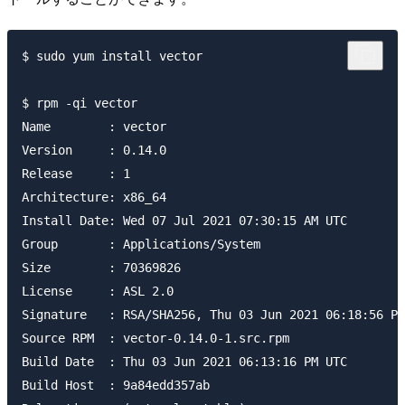
$ sudo yum install vector

$ rpm -qi vector

Name        : vector

Version     : 0.14.0

Release     : 1

Architecture: x86_64

Install Date: Wed 07 Jul 2021 07:30:15 AM UTC

Group       : Applications/System

Size        : 70369826

License     : ASL 2.0

Signature   : RSA/SHA256, Thu 03 Jun 2021 06:18:56 PM
Source RPM  : vector-0.14.0-1.src.rpm

Build Date  : Thu 03 Jun 2021 06:13:16 PM UTC

Build Host  : 9a84edd357ab
