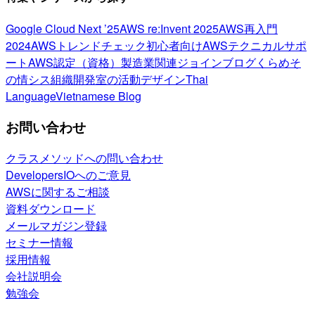
Google Cloud Next ’25
AWS re:Invent 2025
AWS再入門
2024
AWSトレンドチェック
初心者向け
AWSテクニカルサポ
ート
AWS認定（資格）
製造業関連
ジョインブログ
くらめそ
の情シス
組織開発室の活動
デザイン
Thai
Language
Vietnamese Blog
お問い合わせ
クラスメソッドへの問い合わせ
DevelopersIOへのご意見
AWSに関するご相談
資料ダウンロード
メールマガジン登録
セミナー情報
採用情報
会社説明会
勉強会