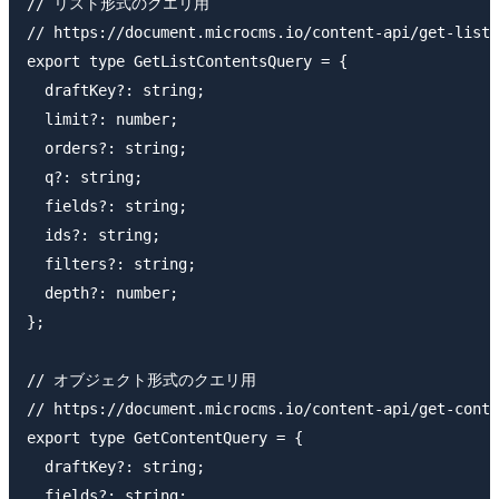
// リスト形式のクエリ用

// https://document.microcms.io/content-api/get-list-
export type GetListContentsQuery = {

  draftKey?: string;

  limit?: number;

  orders?: string;

  q?: string;

  fields?: string;

  ids?: string;

  filters?: string;

  depth?: number;

};

// オブジェクト形式のクエリ用

// https://document.microcms.io/content-api/get-conte
export type GetContentQuery = {

  draftKey?: string;

  fields?: string;
