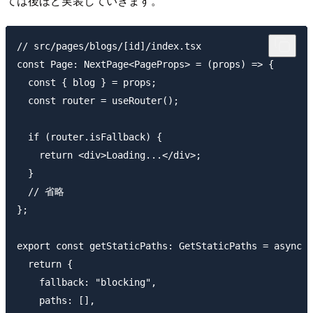
ては後ほど実装していきます。
// src/pages/blogs/[id]/index.tsx

const Page: NextPage<PageProps> = (props) => {

  const { blog } = props;

  const router = useRouter();

  if (router.isFallback) {

    return <div>Loading...</div>;

  }

  // 省略

};

export const getStaticPaths: GetStaticPaths = async (
  return {

    fallback: "blocking",

    paths: [],
