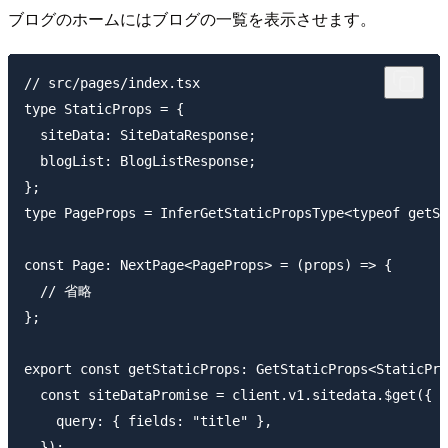
ブログのホームにはブログの一覧を表示させます。
// src/pages/index.tsx

type StaticProps = {

  siteData: SiteDataResponse;

  blogList: BlogListResponse;

};

type PageProps = InferGetStaticPropsType<typeof getSt
const Page: NextPage<PageProps> = (props) => {

  // 省略

};

export const getStaticProps: GetStaticProps<StaticPro
  const siteDataPromise = client.v1.sitedata.$get({

    query: { fields: "title" },

  });
