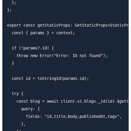
  };

};

export const getStaticProps: GetStaticProps<StaticPro
  const { params } = context;

  if (!params?.id) {

    throw new Error("Error: ID not found");

  }

  const id = toStringId(params.id);

  try {

    const blog = await client.v1.blogs._id(id).$get({

      query: {

        fields: "id,title,body,publishedAt,tags",

      },
