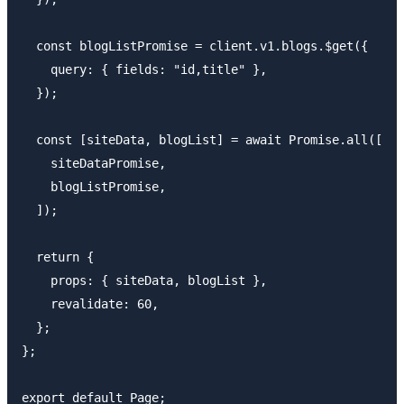
  const blogListPromise = client.v1.blogs.$get({

    query: { fields: "id,title" },

  });

  const [siteData, blogList] = await Promise.all([

    siteDataPromise,

    blogListPromise,

  ]);

  return {

    props: { siteData, blogList },

    revalidate: 60,

  };

};
