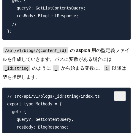
  get: {

    query?: GetListContentsQuery;

    resBody: BlogListResponse;

  };

の aspida 用の型定義ファイ
/api/v1/blogs/{content_id}
ルを作成していきます。パスに変数がある場合には
のように
から始まる変数に、
以降は
_id@string
_
@
型を指定します。
// src/api/v1/blogs/_id@string/index.ts

export type Methods = {

  get: {

    query?: GetContentQuery;

    resBody: BlogResponse;
