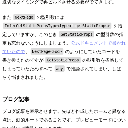
適切なタイミングで再ビルドさせる必要がでてきます。
また
の型引数には
NextPage
を指
InferGetStaticPropsType<typeof getStaticProps>
定していますが、このとき
の型引数の指
GetStaticProps
定も忘れないようにしましょう。
公式ドキュメントで書かれ
ていたので
、
のようにしていたコードを
NextPage<Foo>
書き換えたのですが
の型引数を省略して
GetStaticProps
しまっていたためすべて
で推論されてしまい、しば
any
らく悩まされました。
ブログ記事
ブログ記事を表示させます。先ほど作成したホームと異なる
点は、動的ルートであることです。プレビューモードについ