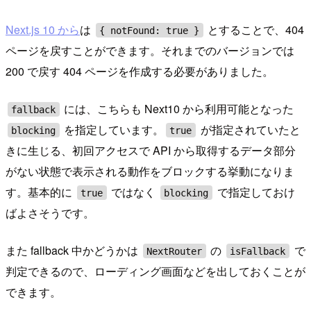
Next.js 10 から
は
とすることで、404
{ notFound: true }
ページを戻すことができます。それまでのバージョンでは
200 で戻す 404 ページを作成する必要がありました。
には、こちらも Next10 から利用可能となった
fallback
を指定しています。
が指定されていたと
blocking
true
きに生じる、初回アクセスで API から取得するデータ部分
がない状態で表示される動作をブロックする挙動になりま
す。基本的に
ではなく
で指定しておけ
true
blocking
ばよさそうです。
また fallback 中かどうかは
の
で
NextRouter
isFallback
判定できるので、ローディング画面などを出しておくことが
できます。