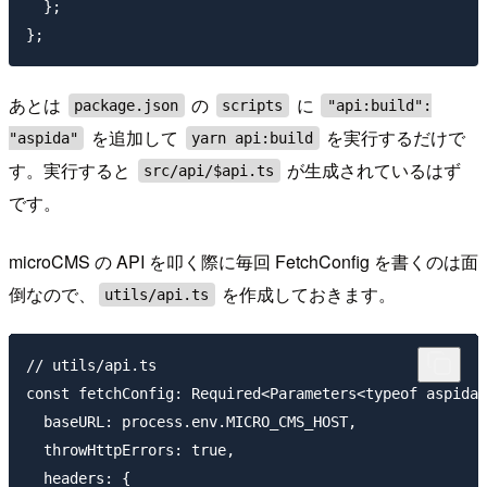
  };

あとは
の
に
package.json
scripts
"api:build":
を追加して
を実行するだけで
"aspida"
yarn api:build
す。実行すると
が生成されているはず
src/api/$api.ts
です。
microCMS の API を叩く際に毎回 FetchConfig を書くのは面
倒なので、
を作成しておきます。
utils/api.ts
// utils/api.ts

const fetchConfig: Required<Parameters<typeof aspida>
  baseURL: process.env.MICRO_CMS_HOST,

  throwHttpErrors: true,

  headers: {
