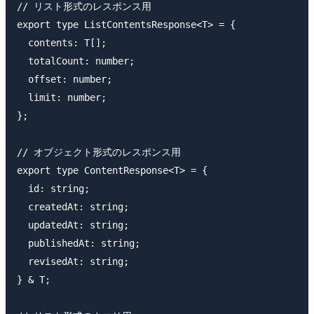
// リスト形式のレスポンス用

export type ListContentsResponse<T> = {

  contents: T[];

  totalCount: number;

  offset: number;

  limit: number;

};

// オブジェクト形式のレスポンス用

export type ContentResponse<T> = {

  id: string;

  createdAt: string;

  updatedAt: string;

  publishedAt: string;

  revisedAt: string;

} & T;
