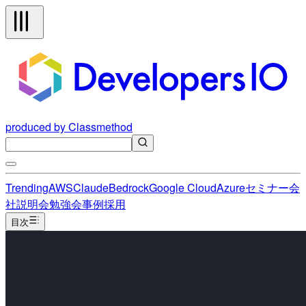
produced by Classmethod
Trending
AWS
Claude
Bedrock
Google Cloud
Azure
セミナー
会
社説明会
勉強会
事例
採用
目次