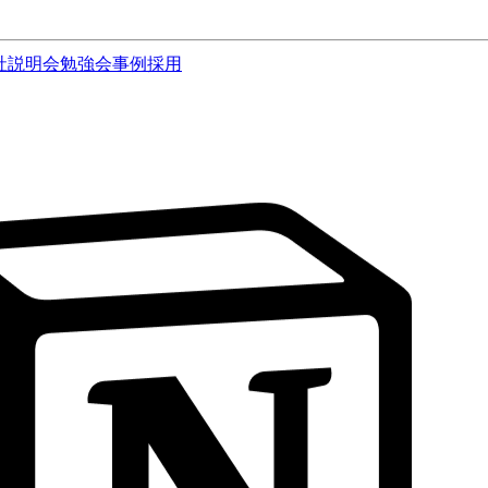
社説明会
勉強会
事例
採用