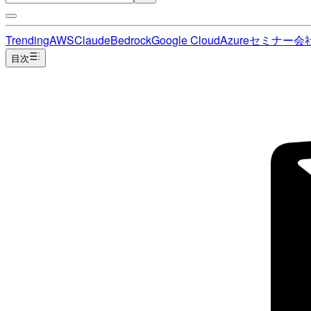
Trending
AWS
Claude
Bedrock
Google Cloud
Azure
セミナー
会
目次