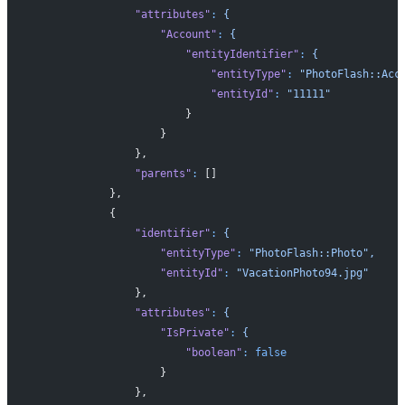
                "attributes"
:
 {
                    "Account"
:
 {
                        "entityIdentifier"
:
 {
                            "entityType"
:
 "PhotoFlash::Acc
                            "entityId"
:
 "11111"
                        }
                    }
                },
                "parents"
:
 []
            },
            {
                "identifier"
:
 {
                    "entityType"
:
 "PhotoFlash::Photo",
                    "entityId"
:
 "VacationPhoto94.jpg"
                },
                "attributes"
:
 {
                    "IsPrivate"
:
 {
                        "boolean"
:
 false
                    }
                },