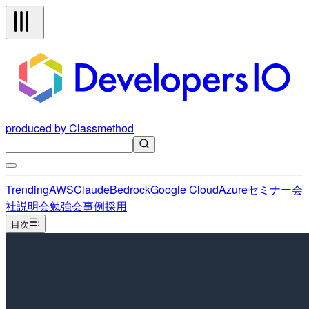
produced by Classmethod
Trending
AWS
Claude
Bedrock
Google Cloud
Azure
セミナー
会
社説明会
勉強会
事例
採用
目次