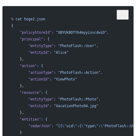
%
 cat
 hoge2.json
{
    "policyStoreId"
:
 "XBYUkBDfYb4myyisscdwiD",
    "principal"
:
 {
        "entityType"
:
 "PhotoFlash::User",
        "entityId"
:
 "Alice"
    },
    "action"
:
 {
        "actionType"
:
 "PhotoFlash::Action",
        "actionId"
:
 "ViewPhoto"
    },
    "resource"
:
 {
        "entityType"
:
 "PhotoFlash::Photo",
        "entityId"
:
 "VacationPhoto94.jpg"
    },
    "entities"
:
 {
        "cedarJson"
:
 "[{
\"
uid
\"
:{
\"
type
\"
:
\"
PhotoFlash::Us
    }