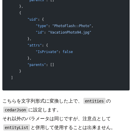
    },
    {
        "uid"
: {
            "type"
: 
"PhotoFlash::Photo"
,
            "id"
: 
"VacationPhoto94.jpg"
        },
        "attrs"
: {
            "IsPrivate"
: 
false
        },
        "parents"
: []
    }
]
こちらを文字列形式に変換した上で、
の
entities
に設定します。
cedarJson
それ以外のパラメータは同じですが、注意点として
と併用して使用することは出来ません。
entityList