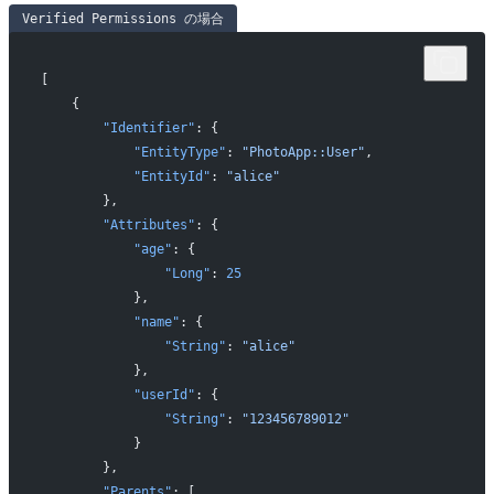
Verified Permissions の場合
[
    {
        "Identifier"
: {
            "EntityType"
: 
"PhotoApp::User"
,
            "EntityId"
: 
"alice"
        },
        "Attributes"
: {
            "age"
: {
                "Long"
: 
25
            },
            "name"
: {
                "String"
: 
"alice"
            },
            "userId"
: {
                "String"
: 
"123456789012"
            }
        },
        "Parents"
: [