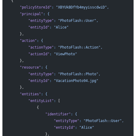
{
    "policyStoreId"
:
 "XBYUkBDfYb4myyisscdwiD",
    "principal"
:
 {
        "entityType"
:
 "PhotoFlash::User",
        "entityId"
:
 "Alice"
    },
    "action"
:
 {
        "actionType"
:
 "PhotoFlash::Action",
        "actionId"
:
 "ViewPhoto"
    },
    "resource"
:
 {
        "entityType"
:
 "PhotoFlash::Photo",
        "entityId"
:
 "VacationPhoto94.jpg"
    },
    "entities"
:
 {
        "entityList"
:
 [
            {
                "identifier"
:
 {
                    "entityType"
:
 "PhotoFlash::User",
                    "entityId"
:
 "Alice"
                },