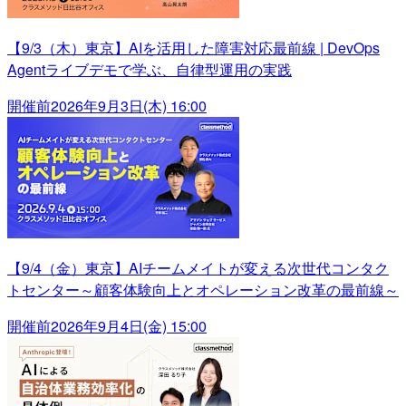
【9/3（木）東京】AIを活用した障害対応最前線 | DevOps
Agentライブデモで学ぶ、自律型運用の実践
開催前
2026年9月3日(木) 16:00
【9/4（金）東京】AIチームメイトが変える次世代コンタク
トセンター～顧客体験向上とオペレーション改革の最前線～
開催前
2026年9月4日(金) 15:00