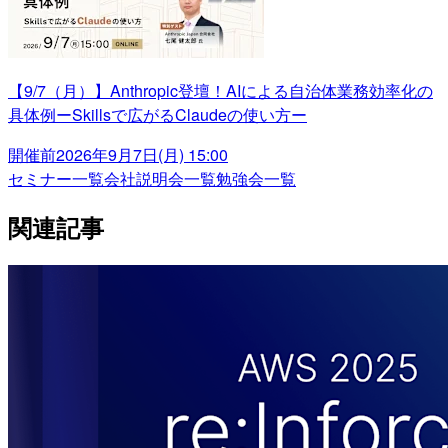
【9/7（月）】Anthropic登壇！AIによる自治体業務効率化の
具体例ーSkillsで広がるClaudeの使い方ー
開催前
2026年9月7日(月) 15:00
セミナー一覧
会社説明会一覧
勉強会一覧
関連記事