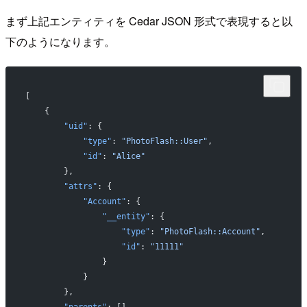
まず上記エンティティを Cedar JSON 形式で表現すると以
下のようになります。
[
    {
        "uid"
: {
            "type"
: 
"PhotoFlash::User"
,
            "id"
: 
"Alice"
        },
        "attrs"
: {
            "Account"
: {
                "__entity"
: {
                    "type"
: 
"PhotoFlash::Account"
,
                    "id"
: 
"11111"
                }
            }
        },
        "parents"
: []