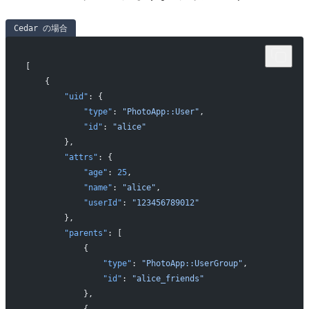
Cedar の場合
[
    {
        "uid"
: {
            "type"
: 
"PhotoApp::User"
,
            "id"
: 
"alice"
        },
        "attrs"
: {
            "age"
: 
25
,
            "name"
: 
"alice"
,
            "userId"
: 
"123456789012"
        },
        "parents"
: [
            {
                "type"
: 
"PhotoApp::UserGroup"
,
                "id"
: 
"alice_friends"
            },
            {