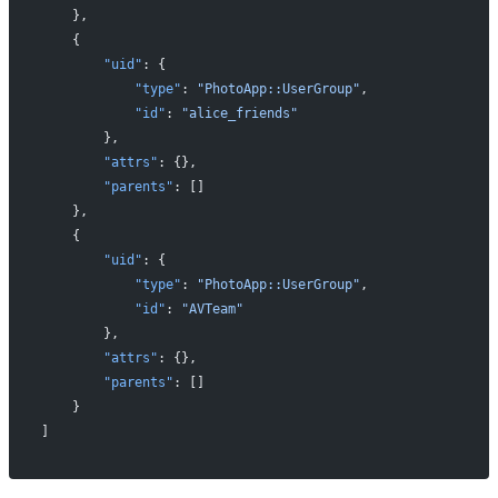
    },
    {
        "uid"
: {
            "type"
: 
"PhotoApp::UserGroup"
,
            "id"
: 
"alice_friends"
        },
        "attrs"
: {},
        "parents"
: []
    },
    {
        "uid"
: {
            "type"
: 
"PhotoApp::UserGroup"
,
            "id"
: 
"AVTeam"
        },
        "attrs"
: {},
        "parents"
: []
    }
]