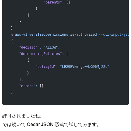
                "parents"
:
 []
            }
        ]
    }
}
%
 aws-v1
 verifiedpermissions
 is-authorized
 --cli-input-jso
{
    "decision"
:
 "ALLOW",
    "determiningPolicies"
:
 [
        {
            "policyId"
:
 "LE29EVkmngawMbG96MjJJt"
        }
    ],
    "errors"
:
 []
}
許可されましたね。
では続いて Cedar JSON 形式で試してみます。