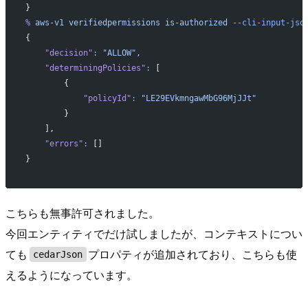
}
%
 aws-v1
 verifiedpermissions
 is-authorized
 --cli-input-jso
{
    "decision"
:
 "ALLOW",
    "determiningPolicies"
:
 [
        {
            "policyId"
:
 "LE29EVkmngawMbG96MjJJt"
        }
    ],
    "errors"
:
 []
}
こちらも無事許可されました。
今回エンティティでだけ試しましたが、コンテキストについ
ても
プロパティが追加されており、こちらも使
cedarJson
えるようになっています。