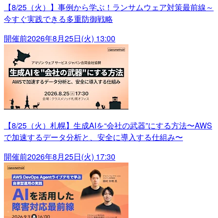
【8/25（火）】事例から学ぶ！ランサムウェア対策最前線～
今すぐ実践できる多重防御戦略
開催前
2026年8月25日(火) 13:00
【8/25（火）札幌】生成AIを“会社の武器”にする方法〜AWS
で加速するデータ分析と、安全に導入する仕組み〜
開催前
2026年8月25日(火) 17:30