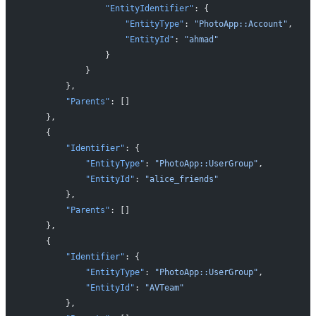
                "EntityIdentifier"
: {
                    "EntityType"
: 
"PhotoApp::Account"
,
                    "EntityId"
: 
"ahmad"
                }
            }
        },
        "Parents"
: []
    },
    {
        "Identifier"
: {
            "EntityType"
: 
"PhotoApp::UserGroup"
,
            "EntityId"
: 
"alice_friends"
        },
        "Parents"
: []
    },
    {
        "Identifier"
: {
            "EntityType"
: 
"PhotoApp::UserGroup"
,
            "EntityId"
: 
"AVTeam"
        },