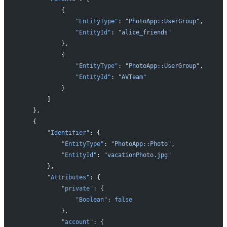
            {
                "EntityType"
: 
"PhotoApp::UserGroup"
,
                "EntityId"
: 
"alice_friends"
            },
            {
                "EntityType"
: 
"PhotoApp::UserGroup"
,
                "EntityId"
: 
"AVTeam"
            }
        ]
    },
    {
        "Identifier"
: {
            "EntityType"
: 
"PhotoApp::Photo"
,
            "EntityId"
: 
"vacationPhoto.jpg"
        },
        "Attributes"
: {
            "private"
: {
                "Boolean"
: 
false
            },
            "account"
: {