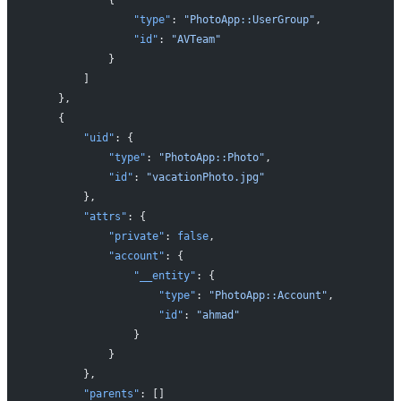
                "type"
: 
"PhotoApp::UserGroup"
,
                "id"
: 
"AVTeam"
            }
        ]
    },
    {
        "uid"
: {
            "type"
: 
"PhotoApp::Photo"
,
            "id"
: 
"vacationPhoto.jpg"
        },
        "attrs"
: {
            "private"
: 
false
,
            "account"
: {
                "__entity"
: {
                    "type"
: 
"PhotoApp::Account"
,
                    "id"
: 
"ahmad"
                }
            }
        },
        "parents"
: []