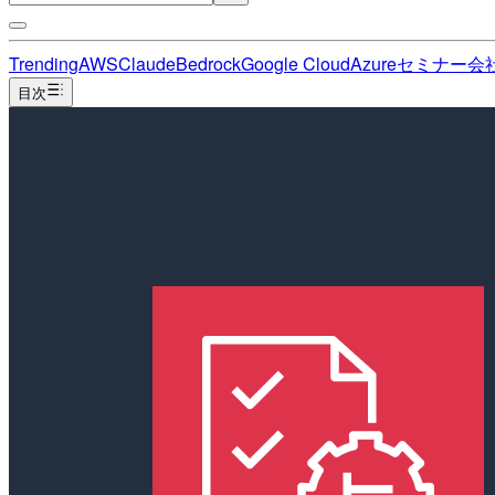
Trending
AWS
Claude
Bedrock
Google Cloud
Azure
セミナー
会
目次