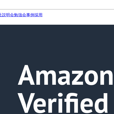
社説明会
勉強会
事例
採用