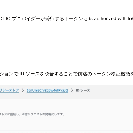
DC プロバイダーが発行するトークンも is-authorized-wit
のですが、オプションで ID ソースを統合することで前述のトークン検