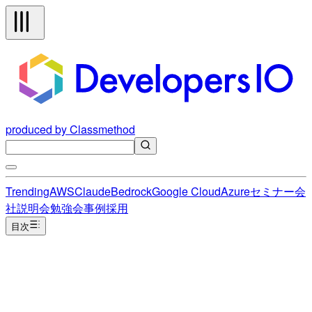
produced by Classmethod
Trending
AWS
Claude
Bedrock
Google Cloud
Azure
セミナー
会
社説明会
勉強会
事例
採用
目次