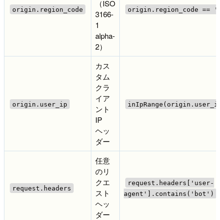
（ISO
origin.region_code
origin.region_code == '
3166-
1
alpha-
2）
カス
タム
クラ
イア
origin.user_ip
inIpRange(origin.user_i
ント
IP
ヘッ
ダー
任意
のリ
クエ
request.headers['user-
request.headers
スト
agent'].contains('bot')
ヘッ
ダー