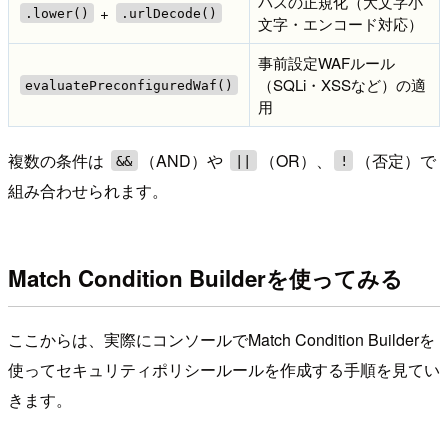
パスの正規化（大文字小
+
.lower()
.urlDecode()
文字・エンコード対応）
事前設定WAFルール
（SQLi・XSSなど）の適
evaluatePreconfiguredWaf()
用
複数の条件は
（AND）や
（OR）、
（否定）で
&&
||
!
組み合わせられます。
Match Condition Builderを使ってみる
ここからは、実際にコンソールでMatch Condition Builderを
使ってセキュリティポリシールールを作成する手順を見てい
きます。