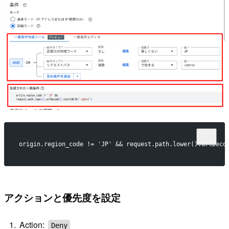
origin.region_code != 'JP' && request.path.lower().urlDeco
アクションと優先度を設定
Action:
Deny