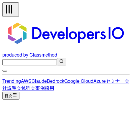
produced by Classmethod
Trending
AWS
Claude
Bedrock
Google Cloud
Azure
セミナー
会
社説明会
勉強会
事例
採用
目次