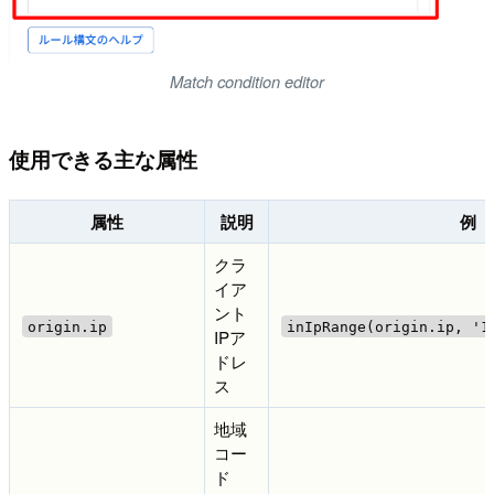
Match condition editor
使用できる主な属性
属性
説明
例
クラ
イア
ント
origin.ip
inIpRange(origin.ip, '1
IPア
ドレ
ス
地域
コー
ド