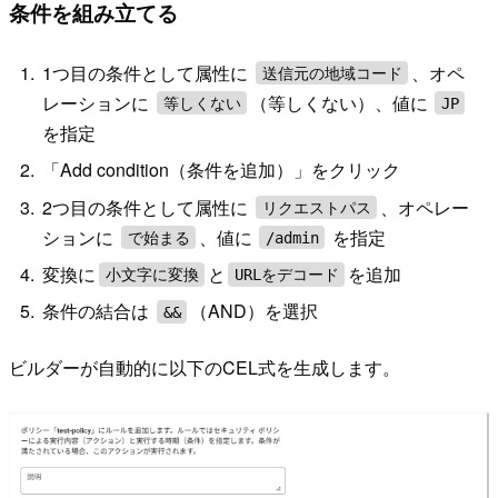
条件を組み立てる
1つ目の条件として属性に
、オペ
送信元の地域コード
レーションに
（等しくない）、値に
等しくない
JP
を指定
「Add condition（条件を追加）」をクリック
2つ目の条件として属性に
、オペレー
リクエストパス
ションに
、値に
を指定
で始まる
/admin
変換に
と
を追加
小文字に変換
URLをデコード
条件の結合は
（AND）を選択
&&
ビルダーが自動的に以下のCEL式を生成します。