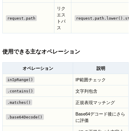
リク
エス
request.path
request.path.lower().st
トパ
ス
使用できる主なオペレーション
オペレーション
説明
IP範囲チェック
inIpRange()
文字列包含
.contains()
正規表現マッチング
.matches()
Base64デコード後にさら
.base64Decode()
に評価