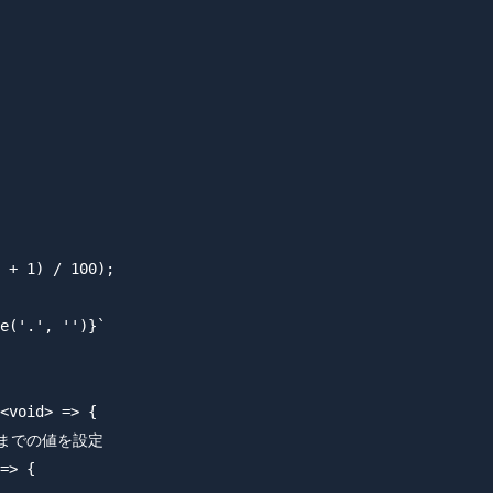
 + 1) / 100);

e('.', '')}`

<void> => {

00 までの値を設定

=> {
