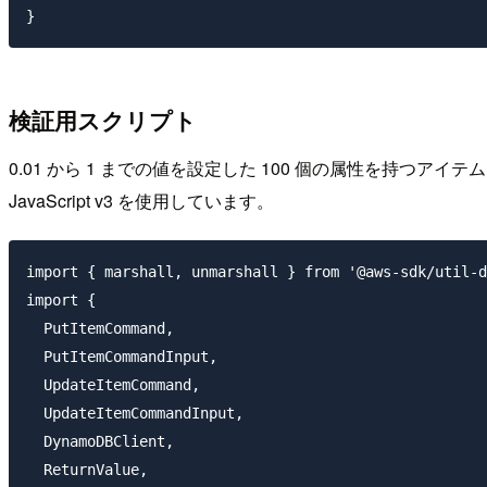
検証用スクリプト
0.01 から 1 までの値を設定した 100 個の属性を持つアイテム
JavaScript v3 を使用しています。
import { marshall, unmarshall } from '@aws-sdk/util-d
import {

  PutItemCommand,

  PutItemCommandInput,

  UpdateItemCommand,

  UpdateItemCommandInput,

  DynamoDBClient,

  ReturnValue,
