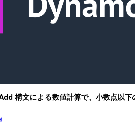
eItem の Add 構文による数値計算で、
t