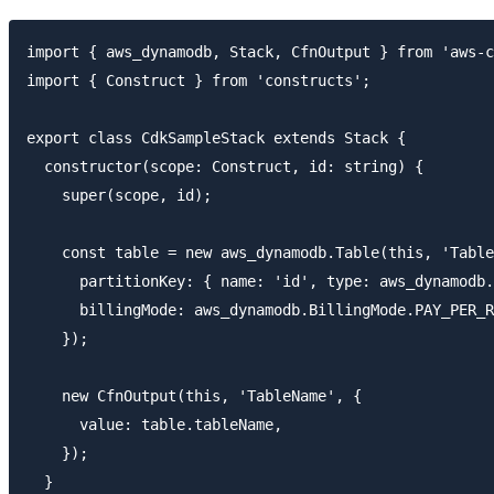
import { aws_dynamodb, Stack, CfnOutput } from 'aws-c
import { Construct } from 'constructs';

export class CdkSampleStack extends Stack {

  constructor(scope: Construct, id: string) {

    super(scope, id);

    const table = new aws_dynamodb.Table(this, 'Table
      partitionKey: { name: 'id', type: aws_dynamodb.
      billingMode: aws_dynamodb.BillingMode.PAY_PER_R
    });

    new CfnOutput(this, 'TableName', {

      value: table.tableName,

    });

  }
