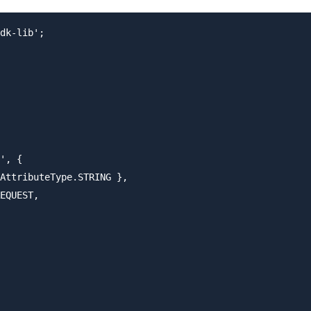
dk-lib';

', {

AttributeType.STRING },

EQUEST,
