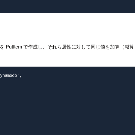
を PutItem で作成し、それら属性に対して同じ値を加算（減算）する
ynamodb';
