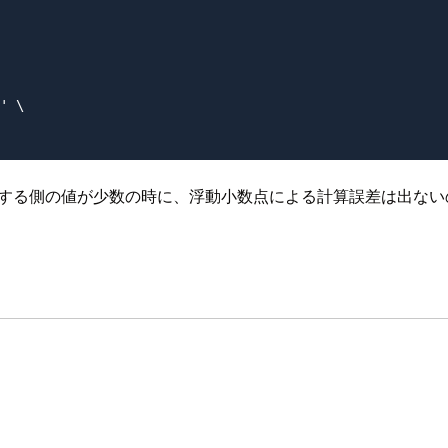
' \

たはする側の値が少数の時に、浮動小数点による計算誤差は出な