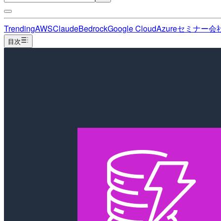
Trending
AWS
Claude
Bedrock
Google Cloud
Azure
セミナー
会
目次