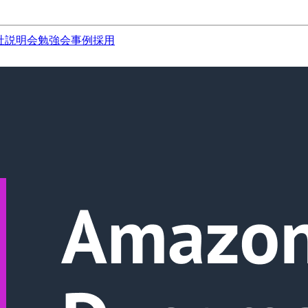
社説明会
勉強会
事例
採用