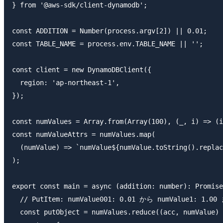
} from '@aws-sdk/client-dynamodb';

const ADDITION = Number(process.argv[2]) || 0.01;

const TABLE_NAME = process.env.TABLE_NAME || '';

const client = new DynamoDBClient({

  region: 'ap-northeast-1',

});

const numValues = Array.from(Array(100), (_, i) => (i
const numValueAttrs = numValues.map(

  (numValue) => `numValue${numValue.toString().replac
);

export const main = async (addition: number): Promise
  // PutItem: numValue001: 0.01 から numValue1: 1.
  const putObject = numValues.reduce((acc, numValue) 