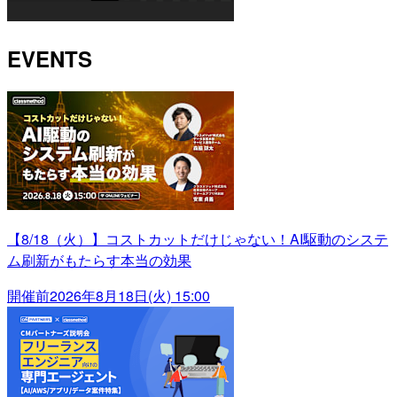
EVENTS
【8/18（火）】コストカットだけじゃない！AI駆動のシステ
ム刷新がもたらす本当の効果
開催前
2026年8月18日(火) 15:00