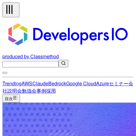
produced by Classmethod
Trending
AWS
Claude
Bedrock
Google Cloud
Azure
セミナー
会
社説明会
勉強会
事例
採用
目次