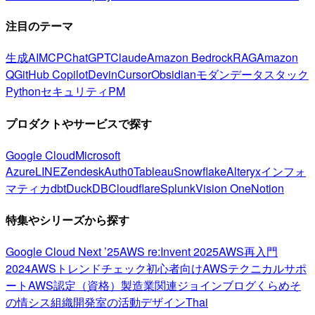
注目のテーマ
生成AI
MCP
ChatGPT
Claude
Amazon Bedrock
RAG
Amazon
Q
GitHub Copilot
Devin
Cursor
Obsidian
モダンデータスタック
Python
セキュリティ
PM
プロダクトやサービスで探す
Google Cloud
Microsoft
Azure
LINE
Zendesk
Auth0
Tableau
Snowflake
Alteryx
インフォ
マティカ
dbt
DuckDB
Cloudflare
Splunk
Vision One
Notion
特集やシリーズから探す
Google Cloud Next ’25
AWS re:Invent 2025
AWS再入門
2024
AWSトレンドチェック
初心者向け
AWSテクニカルサポ
ート
AWS認定（資格）
製造業関連
ジョインブログ
くらめそ
の情シス
組織開発室の活動
デザイン
Thai