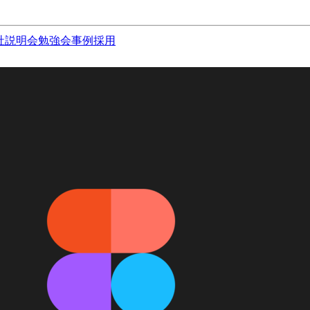
社説明会
勉強会
事例
採用