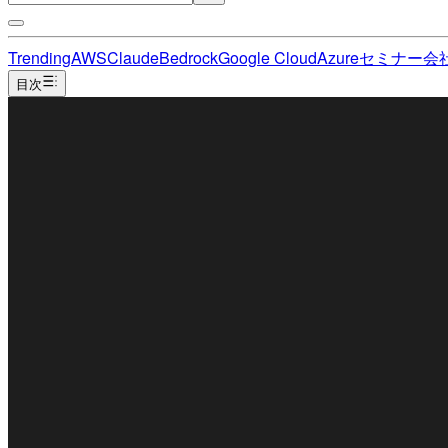
Trending
AWS
Claude
Bedrock
Google Cloud
Azure
セミナー
会
目次