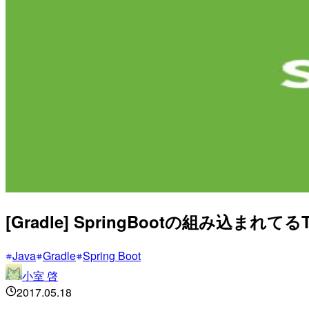
[Gradle] SpringBootの組み込ま
Java
Gradle
Spring Boot
小室 啓
2017.05.18