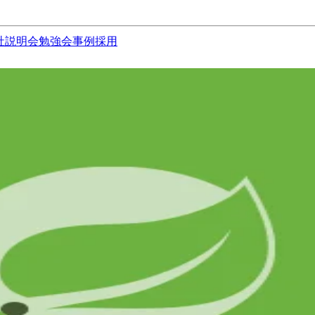
社説明会
勉強会
事例
採用