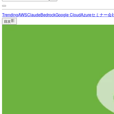
Trending
AWS
Claude
Bedrock
Google Cloud
Azure
セミナー
会
目次