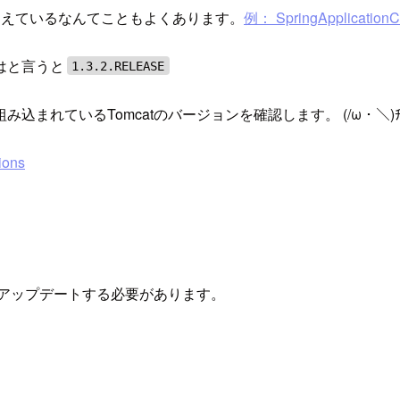
消えているなんてこともよくあります。
例： SpringApplicationCo
ンはと言うと
1.3.2.RELEASE
れているTomcatのバージョンを確認します。 (/ω・＼)ﾁ
ions
へアップデートする必要があります。