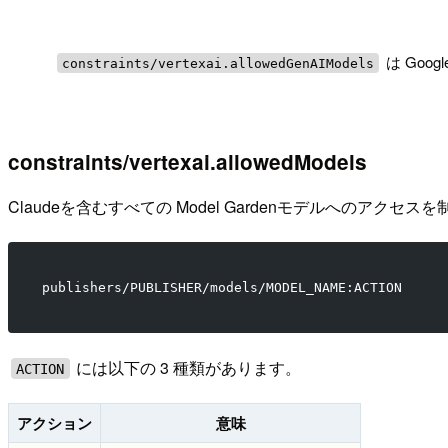
!
は Goo
constraints/vertexai.allowedGenAIModels
constraints/vertexai.allowedModels
Claudeを含むすべての Model Gardenモデルへのア
publishers/PUBLISHER/models/MODEL_NAME:ACTION
には以下の 3 種類があります。
ACTION
アクション
意味