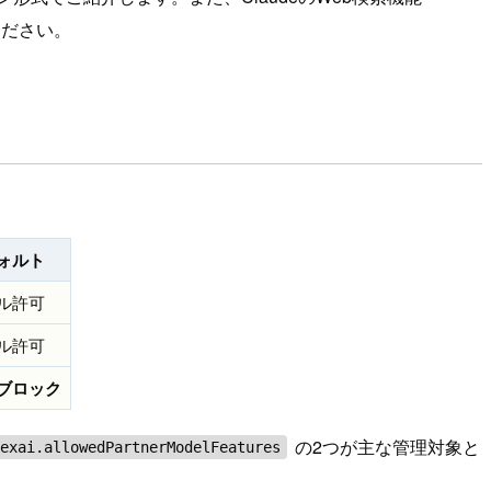
ください。
ォルト
ル許可
ル許可
ブロック
の2つが主な管理対象と
texai.allowedPartnerModelFeatures