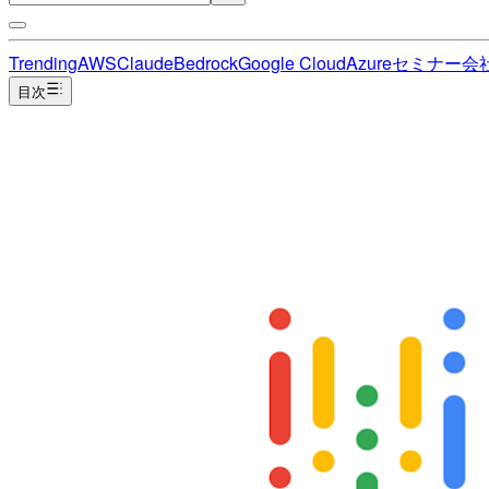
Trending
AWS
Claude
Bedrock
Google Cloud
Azure
セミナー
会
目次