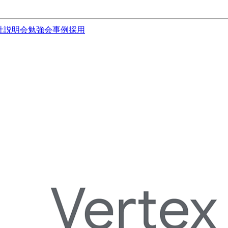
社説明会
勉強会
事例
採用