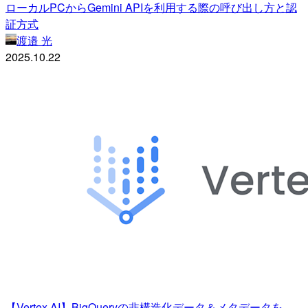
ローカルPCからGemini APIを利用する際の呼び出し方と認
証方式
渡邉 光
2025.10.22
【Vertex AI】BigQueryの非構造化データ＆メタデータを