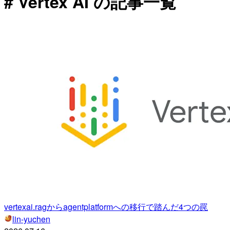
# Vertex AI の記事一覧
vertexai.ragからagentplatformへの移行で踏んだ4つの罠
lin-yuchen