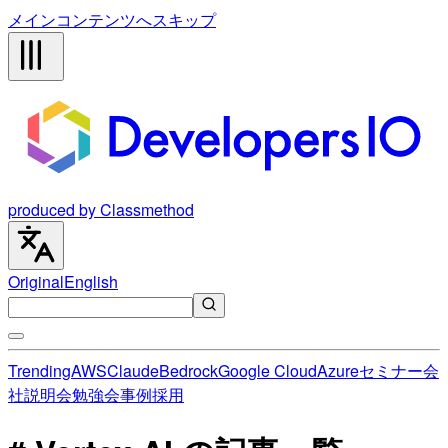
メインコンテンツへスキップ
produced by Classmethod
Original
English
Trending
AWS
Claude
Bedrock
Google Cloud
Azure
セミナー
会
社説明会
勉強会
事例
採用