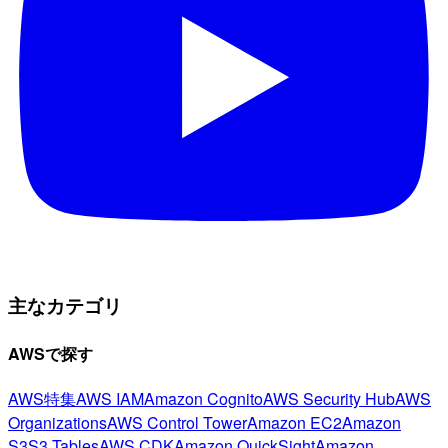
主なカテゴリ
AWSで探す
AWS特集
AWS IAM
Amazon Cognito
AWS Security Hub
AWS
Organizations
AWS Control Tower
Amazon EC2
Amazon
S3
S3 Tables
AWS CDK
Amazon QuickSight
Amazon