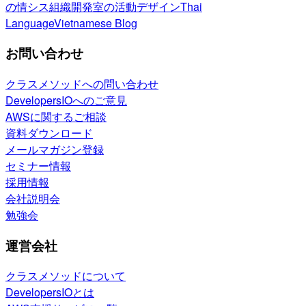
の情シス
組織開発室の活動
デザイン
Thai
Language
Vietnamese Blog
お問い合わせ
クラスメソッドへの問い合わせ
DevelopersIOへのご意見
AWSに関するご相談
資料ダウンロード
メールマガジン登録
セミナー情報
採用情報
会社説明会
勉強会
運営会社
クラスメソッドについて
DevelopersIOとは