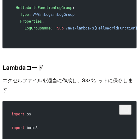
  HelloWorldFunctionLogGroup
:
    Type
: 
AWS::Logs::LogGroup
    Properties
:
      LogGroupName
: 
!Sub
 /aws/lambda/${HelloWorldFunction}
Lambdaコード
エクセルファイルを適当に作成し、S3バケットに保存しま
す。
import
 os
import
 boto3