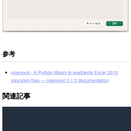
参考
openpyxl - A Python library to read/write Excel 2010
xlsx/xlsm files — openpyxl 3.1.3 documentation
関連記事