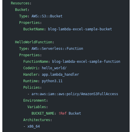
Resources
:
  Bucket
:
    Type
: 
AWS::S3::Bucket
    Properties
: 
      BucketName
: 
blog-lambda-excel-sample-bucket
  HelloWorldFunction
:
    Type
: 
AWS::Serverless::Function
    Properties
:
      FunctionName
: 
blog-lambda-excel-sample-function
      CodeUri
: 
hello_world/
      Handler
: 
app.lambda_handler
      Runtime
: 
python3.11
      Policies
:
        - 
arn:aws:iam::aws:policy/AmazonS3FullAccess
      Environment
:
        Variables
:
          BUCKET_NAME
: 
!Ref
 Bucket
      Architectures
:
      - 
x86_64