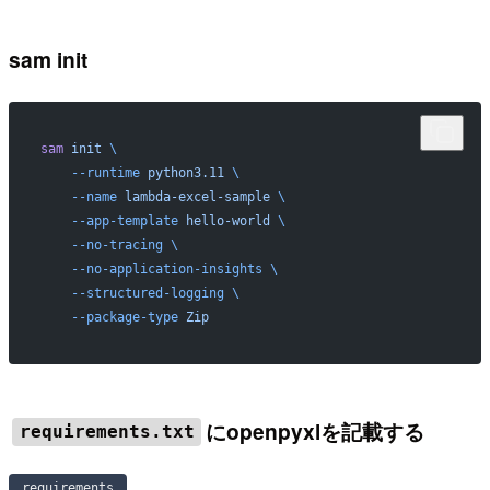
sam init
sam
 init
 \
    --runtime
 python3.11
 \
    --name
 lambda-excel-sample
 \
    --app-template
 hello-world
 \
    --no-tracing
 \
    --no-application-insights
 \
    --structured-logging
 \
    --package-type
 Zip
にopenpyxlを記載する
requirements.txt
requirements