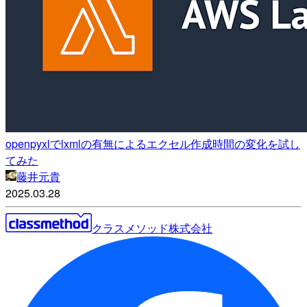
openpyxlでlxmlの有無によるエクセル作成時間の変化を試し
てみた
藤井元貴
2025.03.28
クラスメソッド株式会社