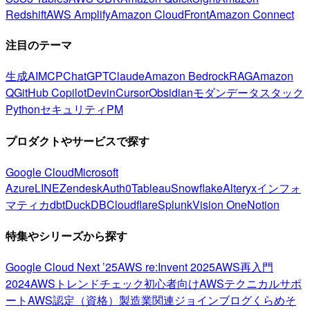
Redshift
AWS Amplify
Amazon CloudFront
Amazon Connect
注目のテーマ
生成AI
MCP
ChatGPT
Claude
Amazon Bedrock
RAG
Amazon
Q
GitHub Copilot
Devin
Cursor
Obsidian
モダンデータスタック
Python
セキュリティ
PM
プロダクトやサービスで探す
Google Cloud
Microsoft
Azure
LINE
Zendesk
Auth0
Tableau
Snowflake
Alteryx
インフォ
マティカ
dbt
DuckDB
Cloudflare
Splunk
Vision One
Notion
特集やシリーズから探す
Google Cloud Next ’25
AWS re:Invent 2025
AWS再入門
2024
AWSトレンドチェック
初心者向け
AWSテクニカルサポ
ート
AWS認定（資格）
製造業関連
ジョインブログ
くらめそ