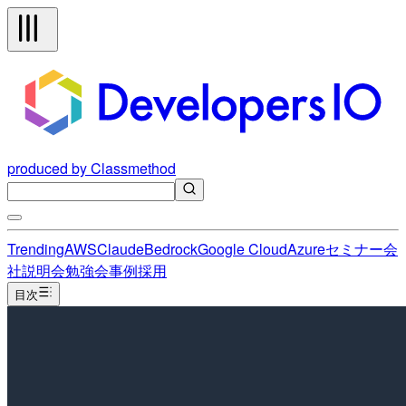
produced by Classmethod
Trending
AWS
Claude
Bedrock
Google Cloud
Azure
セミナー
会
社説明会
勉強会
事例
採用
目次