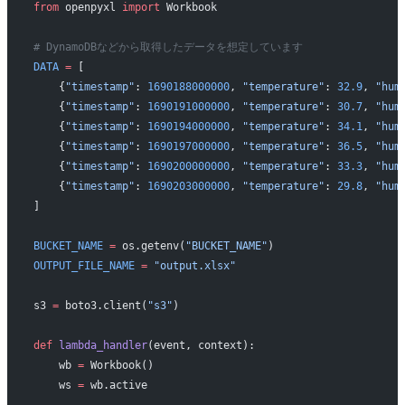
from
 openpyxl 
import
 Workbook
# DynamoDBなどから取得したデータを想定しています
DATA
 =
 [
    {
"timestamp"
: 
1690188000000
, 
"temperature"
: 
32.9
, 
"hum
    {
"timestamp"
: 
1690191000000
, 
"temperature"
: 
30.7
, 
"hum
    {
"timestamp"
: 
1690194000000
, 
"temperature"
: 
34.1
, 
"hum
    {
"timestamp"
: 
1690197000000
, 
"temperature"
: 
36.5
, 
"hum
    {
"timestamp"
: 
1690200000000
, 
"temperature"
: 
33.3
, 
"hum
    {
"timestamp"
: 
1690203000000
, 
"temperature"
: 
29.8
, 
"hum
]
BUCKET_NAME
 =
 os.getenv(
"BUCKET_NAME"
)
OUTPUT_FILE_NAME
 =
 "output.xlsx"
s3 
=
 boto3.client(
"s3"
)
def
 lambda_handler
(event, context):
    wb 
=
 Workbook()
    ws 
=
 wb.active