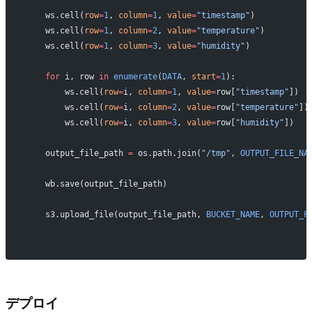
    ws.cell(
row
=
1
, 
column
=
1
, 
value
=
"timestamp"
)
    ws.cell(
row
=
1
, 
column
=
2
, 
value
=
"temperature"
)
    ws.cell(
row
=
1
, 
column
=
3
, 
value
=
"humidity"
)
    for
 i, row 
in
 enumerate
(
DATA
, 
start
=
1
):
        ws.cell(
row
=
i, 
column
=
1
, 
value
=
row[
"timestamp"
])
        ws.cell(
row
=
i, 
column
=
2
, 
value
=
row[
"temperature"
])
        ws.cell(
row
=
i, 
column
=
3
, 
value
=
row[
"humidity"
])
    output_file_path 
=
 os.path.join(
"/tmp"
, 
OUTPUT_FILE_NA
    wb.save(output_file_path)
    s3.upload_file(output_file_path, 
BUCKET_NAME
, 
OUTPUT_F
デプロイ