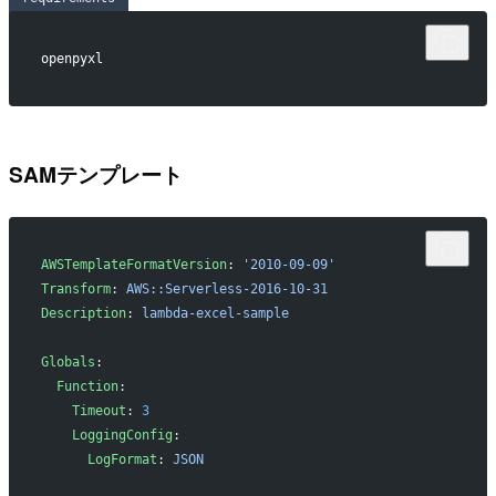
openpyxl
SAMテンプレート
AWSTemplateFormatVersion
: 
'2010-09-09'
Transform
: 
AWS::Serverless-2016-10-31
Description
: 
lambda-excel-sample
Globals
:
  Function
:
    Timeout
: 
3
    LoggingConfig
:
      LogFormat
: 
JSON