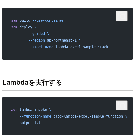
sam
 build
 --use-container
sam
 deploy
 \
	--guided
 \
	--region
 ap-northeast-1
 \
	--stack-name
 lambda-excel-sample-stack
Lambdaを実行する
aws
 lambda
 invoke
 \
    --function-name
 blog-lambda-excel-sample-function
 \
    output.txt