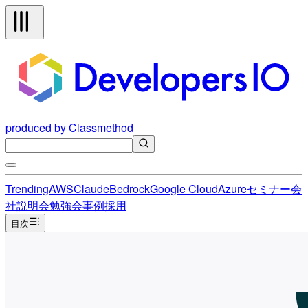
produced by Classmethod
Trending
AWS
Claude
Bedrock
Google Cloud
Azure
セミナー
会
社説明会
勉強会
事例
採用
目次