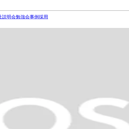
社説明会
勉強会
事例
採用