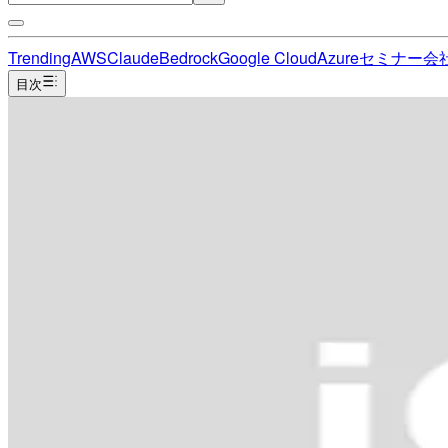
Trending
AWS
Claude
Bedrock
Google Cloud
Azure
セミナー
会
目次