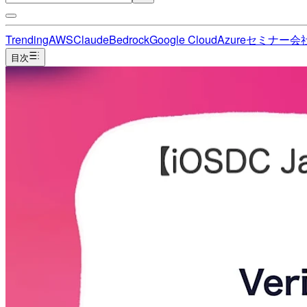
Trending
AWS
Claude
Bedrock
Google Cloud
Azure
セミナー
会
目次