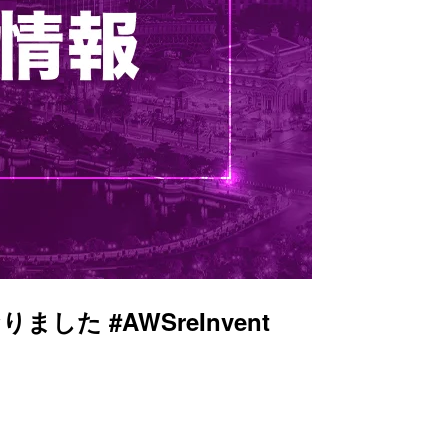
した #AWSreInvent