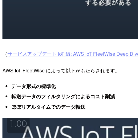
（
サービスアップデート IoT 編: AWS IoT FleetWise Deep Dive
AWS IoT FleetWise によって以下がもたらされます。
データ形式の標準化
転送データのフィルタリングによるコスト削減
ほぼリアルタイムでのデータ転送