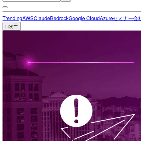
Trending
AWS
Claude
Bedrock
Google Cloud
Azure
セミナー
会
目次