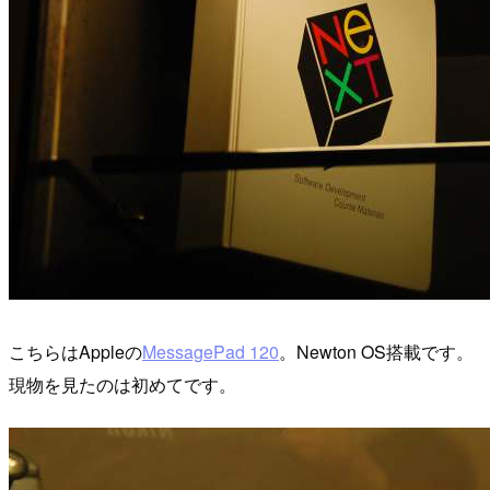
こちらはAppleの
MessagePad 120
。Newton OS搭載です。
現物を見たのは初めてです。