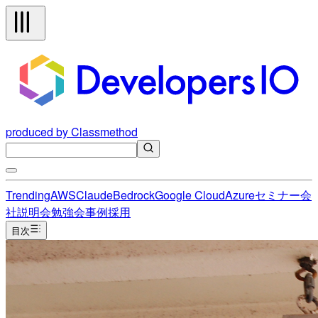
produced by Classmethod
Trending
AWS
Claude
Bedrock
Google Cloud
Azure
セミナー
会
社説明会
勉強会
事例
採用
目次