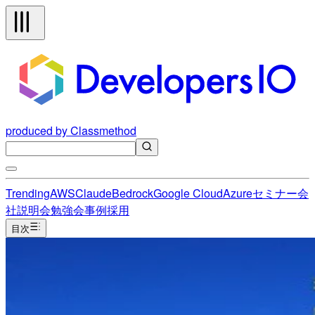
produced by Classmethod
Trending
AWS
Claude
Bedrock
Google Cloud
Azure
セミナー
会
社説明会
勉強会
事例
採用
目次