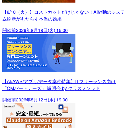
【8/18（火）】コストカットだけじゃない！AI駆動のシステ
ム刷新がもたらす本当の効果
開催前
2026年8月18日(火) 15:00
【AI/AWS/アプリ/データ案件特集】ITフリーランス向け
「CMパートナーズ」 説明会 by クラスメソッド
開催前
2026年8月12日(水) 19:00