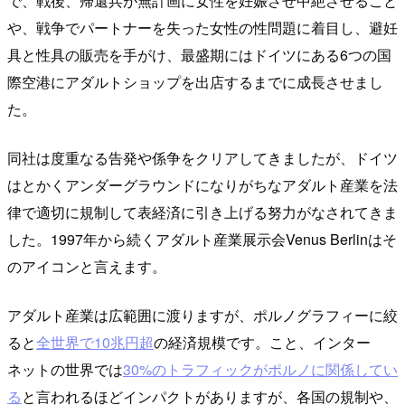
で、戦後、帰還兵が無計画に女性を妊娠させ中絶させること
や、戦争でパートナーを失った女性の性問題に着目し、避妊
具と性具の販売を手がけ、最盛期にはドイツにある6つの国
際空港にアダルトショップを出店するまでに成長させまし
た。
同社は度重なる告発や係争をクリアしてきましたが、ドイツ
はとかくアンダーグラウンドになりがちなアダルト産業を法
律で適切に規制して表経済に引き上げる努力がなされてきま
した。1997年から続くアダルト産業展示会Venus Berlinはそ
のアイコンと言えます。
アダルト産業は広範囲に渡りますが、ポルノグラフィーに絞
ると
全世界で10兆円超
の経済規模です。こと、インター
ネットの世界では
30%のトラフィックがポルノに関係してい
る
と言われるほどインパクトがありますが、各国の規制や、