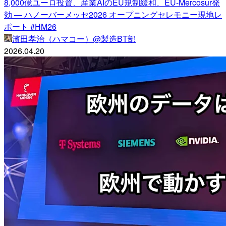
8,000億ユーロ投資、産業AIのEU規制緩和、EU-Mercosur発
効 — ハノーバーメッセ2026 オープニングセレモニー現地レ
ポート #HM26
濱田孝治（ハマコー）@製造BT部
2026.04.20