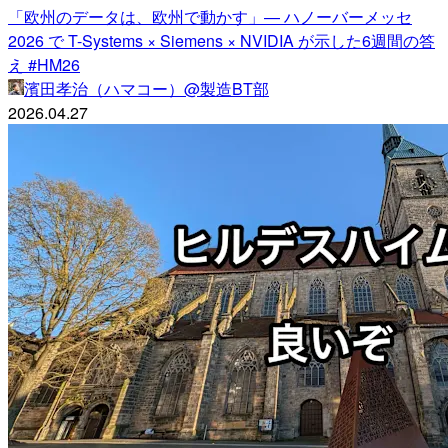
「欧州のデータは、欧州で動かす」— ハノーバーメッセ
2026 で T-Systems × Siemens × NVIDIA が示した6週間の答
え #HM26
濱田孝治（ハマコー）@製造BT部
2026.04.27