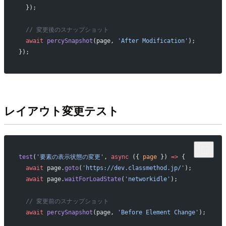
  });
  // 変更後のスナップショット
  await
 percySnapshot
(page, 
'After Modification'
);
});
レイアウト変更テスト
test
(
'要素の表示状態の変更'
, 
async
 ({ 
page
 }) 
=>
 {
  await
 page.
goto
(
'https://dev.classmethod.jp/'
);
  await
 page.
waitForLoadState
(
'networkidle'
);
  // 変更前のスナップショット
  await
 percySnapshot
(page, 
'Before Element Change'
);