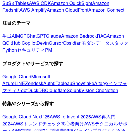
S3
S3 Tables
AWS CDK
Amazon QuickSight
Amazon
Redshift
AWS Amplify
Amazon CloudFront
Amazon Connect
注目のテーマ
生成AI
MCP
ChatGPT
Claude
Amazon Bedrock
RAG
Amazon
Q
GitHub Copilot
Devin
Cursor
Obsidian
モダンデータスタック
Python
セキュリティ
PM
プロダクトやサービスで探す
Google Cloud
Microsoft
Azure
LINE
Zendesk
Auth0
Tableau
Snowflake
Alteryx
インフォ
マティカ
dbt
DuckDB
Cloudflare
Splunk
Vision One
Notion
特集やシリーズから探す
Google Cloud Next ’25
AWS re:Invent 2025
AWS再入門
2024
AWSトレンドチェック
初心者向け
AWSテクニカルサポ
ート
AWS認定（資格）
製造業関連
ジョインブログ
くらめそ