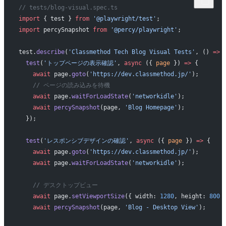
// tests/blog-visual.spec.ts
import
 { test } 
from
 '@playwright/test'
;
import
 percySnapshot 
from
 '@percy/playwright'
;
test.
describe
(
'Classmethod Tech Blog Visual Tests'
, () 
=>
 
  test
(
'トップページの表示確認'
, 
async
 ({ 
page
 }) 
=>
 {
    await
 page.
goto
(
'https://dev.classmethod.jp/'
);
    // ページの読み込みを待機
    await
 page.
waitForLoadState
(
'networkidle'
);
    await
 percySnapshot
(page, 
'Blog Homepage'
);
  });
  test
(
'レスポンシブデザインの確認'
, 
async
 ({ 
page
 }) 
=>
 {
    await
 page.
goto
(
'https://dev.classmethod.jp/'
);
    await
 page.
waitForLoadState
(
'networkidle'
);
    // デスクトップビュー
    await
 page.
setViewportSize
({ width: 
1280
, height: 
800
 
    await
 percySnapshot
(page, 
'Blog - Desktop View'
);