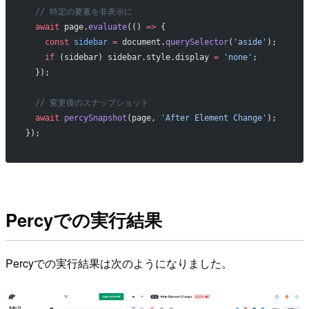
  // 特定の要素を非表示に
  await
 page.
evaluate
(() 
=>
 {
    const
 sidebar
 =
 document.
querySelector
(
'aside'
);
    if
 (sidebar) sidebar.style.display 
=
 'none'
;
  });
  // 変更後のスナップショット
  await
 percySnapshot
(page, 
'After Element Change'
);
});
Percyでの実行結果
Percyでの実行結果は次のようになりました。