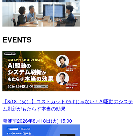
EVENTS
【8/18（火）】コストカットだけじゃない！AI駆動のシステ
ム刷新がもたらす本当の効果
開催前
2026年8月18日(火) 15:00