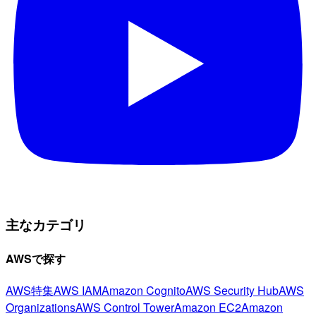
主なカテゴリ
AWSで探す
AWS特集
AWS IAM
Amazon Cognito
AWS Security Hub
AWS
Organizations
AWS Control Tower
Amazon EC2
Amazon