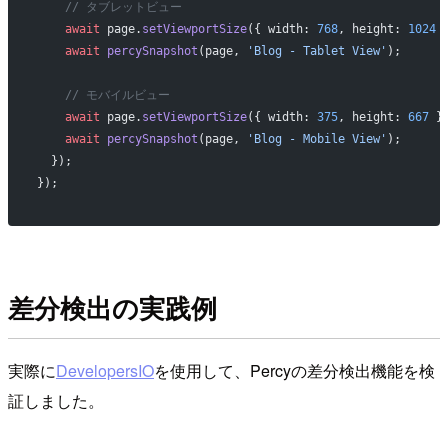
    // タブレットビュー
    await
 page.
setViewportSize
({ width: 
768
, height: 
1024
 
    await
 percySnapshot
(page, 
'Blog - Tablet View'
);
    // モバイルビュー
    await
 page.
setViewportSize
({ width: 
375
, height: 
667
 }
    await
 percySnapshot
(page, 
'Blog - Mobile View'
);
  });
});
差分検出の実践例
実際に
DevelopersIO
を使用して、Percyの差分検出機能を検
証しました。