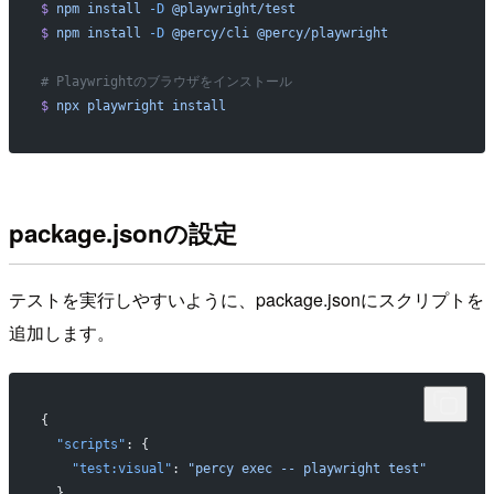
$
 npm
 install
 -D
 @playwright/test
$
 npm
 install
 -D
 @percy/cli
 @percy/playwright
# Playwrightのブラウザをインストール
$
 npx
 playwright
 install
package.jsonの設定
テストを実行しやすいように、package.jsonにスクリプトを
追加します。
{
  "scripts"
: {
    "test:visual"
: 
"percy exec -- playwright test"
  }