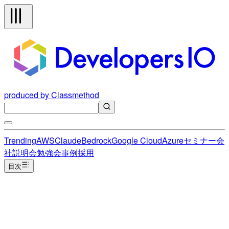
produced by Classmethod
Trending
AWS
Claude
Bedrock
Google Cloud
Azure
セミナー
会
社説明会
勉強会
事例
採用
目次