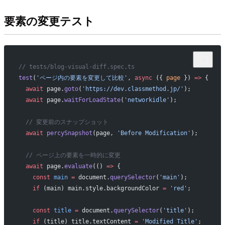
要素の変更テスト
// tests/blog-visual-diff.spec.ts
test
(
'ページ内の要素を変更して比較'
, 
async
 ({ 
page
 }) 
=>
 {
  await
 page.
goto
(
'https://dev.classmethod.jp/'
);
  await
 page.
waitForLoadState
(
'networkidle'
);
  // 変更前のスナップショット
  await
 percySnapshot
(page, 
'Before Modification'
);
  // ページ上の要素を一時的に変更
  await
 page.
evaluate
(() 
=>
 {
    const
 main
 =
 document.
querySelector
(
'main'
);
    if
 (main) main.style.backgroundColor 
=
 'red'
;
    const
 title
 =
 document.
querySelector
(
'title'
);
    if
 (title) title.textContent 
=
 'Modified Title'
;