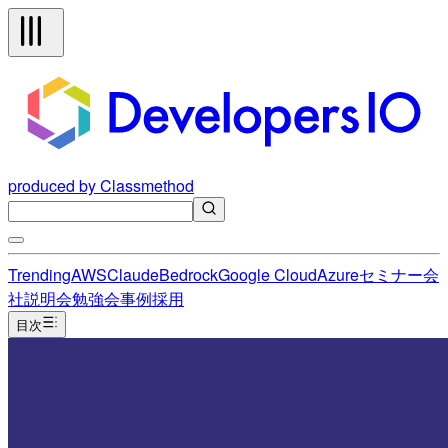
produced by Classmethod
Trending
AWS
Claude
Bedrock
Google Cloud
Azure
セミナー
会
社説明会
勉強会
事例
採用
目次