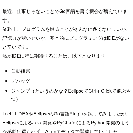
最近、仕事じゃないことでGo言語を書く機会が増えていま
す。
業務上、プログラムを触ることがそんなに多くないせいか、
記憶力が弱いせいか、基本的にプログラミングはIDEがない
と辛いです。
私がIDEに特に期待することは、以下となります。
自動補完
デバッグ
ジャンプ（というのかな？EclipseでCtrl + Clickで飛ぶや
つ）
IntelliJ IDEAやEclipseのGo言語Pluginを試してみましたが、
EclipseによるJava開発やPyCharmによるPython開発のよう
な感動は得られず、Atomエディタで開発していました。