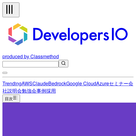
produced by Classmethod
Trending
AWS
Claude
Bedrock
Google Cloud
Azure
セミナー
会
社説明会
勉強会
事例
採用
目次