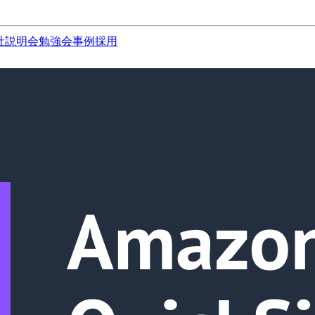
社説明会
勉強会
事例
採用