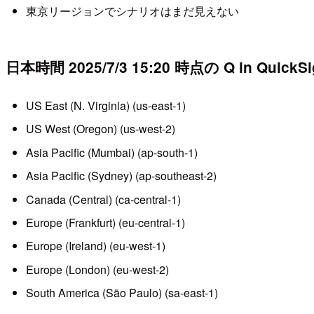
東京リージョンでシナリオはまだ見えない
日本時間 2025/7/3 15:20 時点の Q in Qui
US East (N. Virginia) (us-east-1)
US West (Oregon) (us-west-2)
Asia Pacific (Mumbai) (ap-south-1)
Asia Pacific (Sydney) (ap-southeast-2)
Canada (Central) (ca-central-1)
Europe (Frankfurt) (eu-central-1)
Europe (Ireland) (eu-west-1)
Europe (London) (eu-west-2)
South America (São Paulo) (sa-east-1)