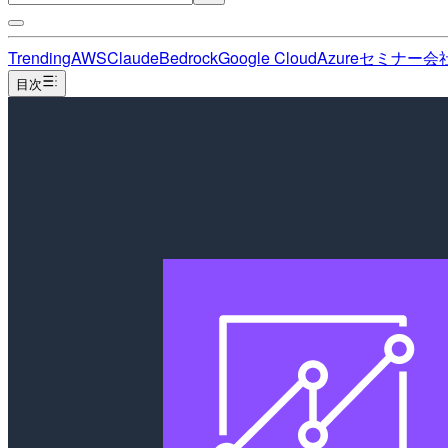
Trending
AWS
Claude
Bedrock
Google Cloud
Azure
セミナー
会
目次