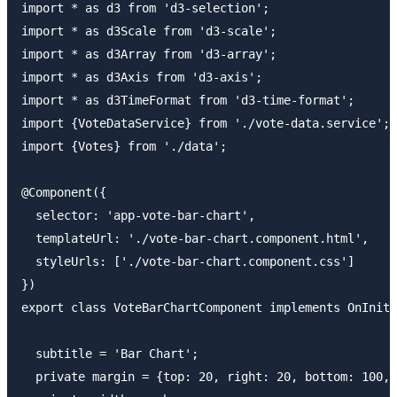
import * as d3 from 'd3-selection';

import * as d3Scale from 'd3-scale';

import * as d3Array from 'd3-array';

import * as d3Axis from 'd3-axis';

import * as d3TimeFormat from 'd3-time-format';

import {VoteDataService} from './vote-data.service';

import {Votes} from './data';

@Component({

  selector: 'app-vote-bar-chart',

  templateUrl: './vote-bar-chart.component.html',

  styleUrls: ['./vote-bar-chart.component.css']

})

export class VoteBarChartComponent implements OnInit 
  subtitle = 'Bar Chart';

  private margin = {top: 20, right: 20, bottom: 100, 