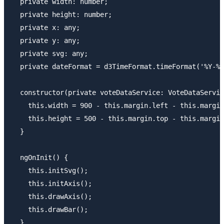
  private width: number;

  private height: number;

  private x: any;

  private y: any;

  private svg: any;

  private dateFormat = d3TimeFormat.timeFormat('%Y-%m
  constructor(private voteDataService: VoteDataServic
    this.width = 900 - this.margin.left - this.margin
    this.height = 500 - this.margin.top - this.margin
  }

  ngOnInit() {

    this.initSvg();

    this.initAxis();

    this.drawAxis();

    this.drawBar();

  }
