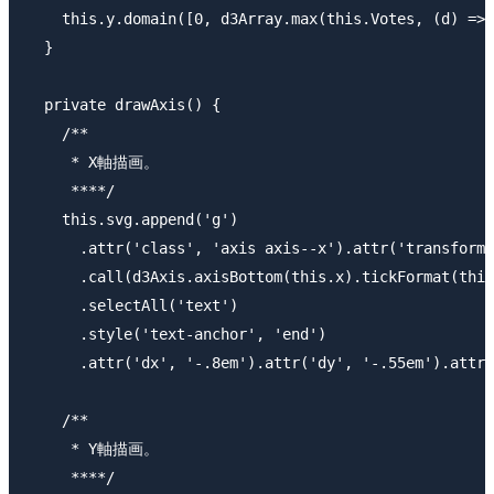
    this.y.domain([0, d3Array.max(this.Votes, (d) => 
  }

  private drawAxis() {

    /**

     * X軸描画。

     ****/

    this.svg.append('g')

      .attr('class', 'axis axis--x').attr('transform'
      .call(d3Axis.axisBottom(this.x).tickFormat(this
      .selectAll('text')

      .style('text-anchor', 'end')

      .attr('dx', '-.8em').attr('dy', '-.55em').attr(
    /**

     * Y軸描画。

     ****/
