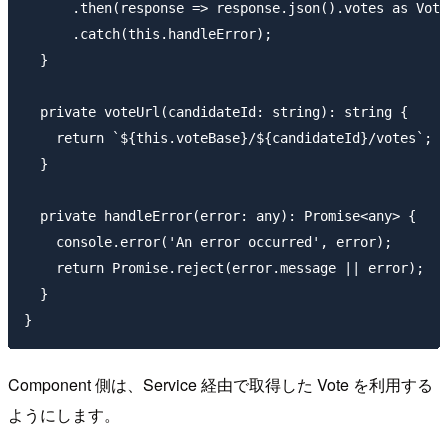
      .then(response => response.json().votes as Vote
      .catch(this.handleError);

  }

  private voteUrl(candidateId: string): string {

    return `${this.voteBase}/${candidateId}/votes`;

  }

  private handleError(error: any): Promise<any> {

    console.error('An error occurred', error);

    return Promise.reject(error.message || error);

  }

Component 側は、Service 経由で取得した Vote を利用する
ようにします。