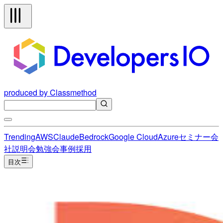
produced by Classmethod
Trending
AWS
Claude
Bedrock
Google Cloud
Azure
セミナー
会
社説明会
勉強会
事例
採用
目次