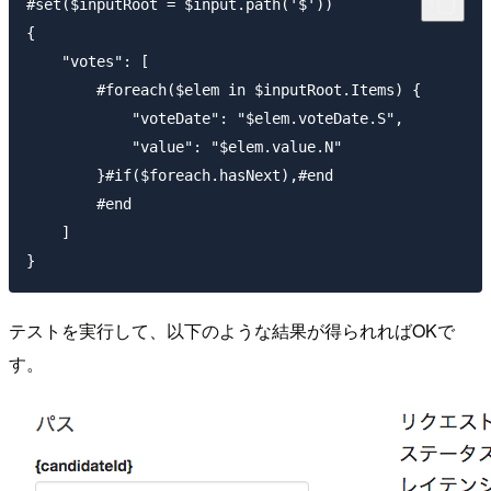
#set($inputRoot = $input.path('$'))

{

    "votes": [

        #foreach($elem in $inputRoot.Items) {

            "voteDate": "$elem.voteDate.S",

            "value": "$elem.value.N"

        }#if($foreach.hasNext),#end

	#end

    ]

テストを実行して、以下のような結果が得られればOKで
す。