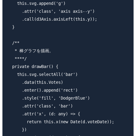
    this.svg.append('g')

      .attr('class', 'axis axis--y')

      .call(d3Axis.axisLeft(this.y));

  }

  /**

   * 棒グラフを描画。

   ****/

  private drawBar() {

    this.svg.selectAll('bar')

      .data(this.Votes)

      .enter().append('rect')

      .style('fill', 'DodgerBlue')

      .attr('class', 'bar')

      .attr('x', (d: any) => {

        return this.x(new Date(d.voteDate));

      })
