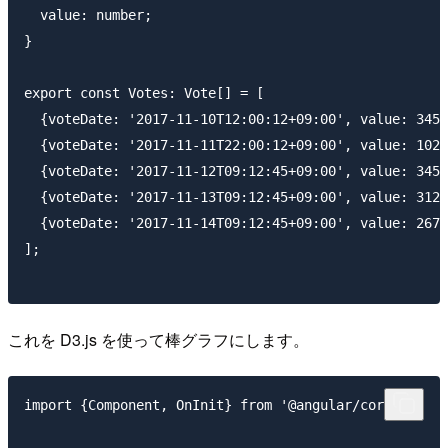
  value: number;

}

export const Votes: Vote[] = [

  {voteDate: '2017-11-10T12:00:12+09:00', value: 345.
  {voteDate: '2017-11-11T22:00:12+09:00', value: 102.
  {voteDate: '2017-11-12T09:12:45+09:00', value: 345.
  {voteDate: '2017-11-13T09:12:45+09:00', value: 312.
  {voteDate: '2017-11-14T09:12:45+09:00', value: 267.
];

これを D3.js を使って棒グラフにします。
import {Component, OnInit} from '@angular/core';
