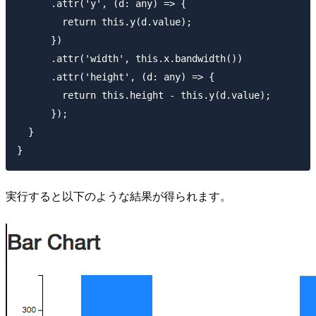
      .attr('y', (d: any) => {

        return this.y(d.value);

      })

      .attr('width', this.x.bandwidth())

      .attr('height', (d: any) => {

        return this.height - this.y(d.value);

      });

  }

実行すると以下のような結果が得られます。