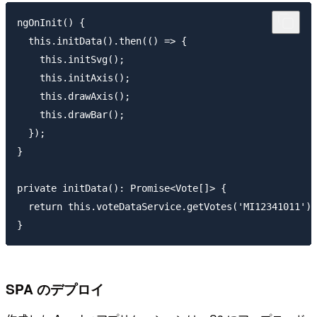
ngOnInit() {

  this.initData().then(() => {

    this.initSvg();

    this.initAxis();

    this.drawAxis();

    this.drawBar();

  });

}

private initData(): Promise<Vote[]> {

  return this.voteDataService.getVotes('MI12341011').
SPA のデプロイ