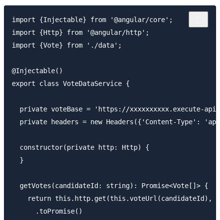
import {Injectable} from '@angular/core';

import {Http} from '@angular/http';

import {Vote} from './data';

@Injectable()

export class VoteDataService {

  private voteBase = 'https://xxxxxxxxxx.execute-api.
  private headers = new Headers({'Content-Type': 'app
  constructor(private http: Http) {

  }

  getVotes(candidateId: string): Promise<Vote[]> {

    return this.http.get(this.voteUrl(candidateId), t
      .toPromise()
