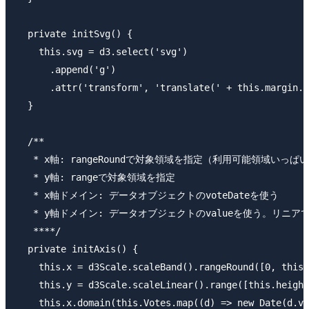
  private initSvg() {

    this.svg = d3.select('svg')

      .append('g')

      .attr('transform', 'translate(' + this.margin.l
  }

  /**

   * x軸: rangeRoundで対象領域を指定（利用可能領域いっぱ
   * y軸: rangeで対象領域を指定

   * x軸ドメイン: データオブジェクトのvoteDateを使う

   * y軸ドメイン: データオブジェクトのvalueを使う。リニ
   ****/

  private initAxis() {

    this.x = d3Scale.scaleBand().rangeRound([0, this.
    this.y = d3Scale.scaleLinear().range([this.height
    this.x.domain(this.Votes.map((d) => new Date(d.vo