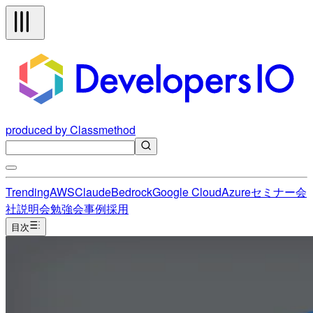
produced by Classmethod
Trending
AWS
Claude
Bedrock
Google Cloud
Azure
セミナー
会
社説明会
勉強会
事例
採用
目次