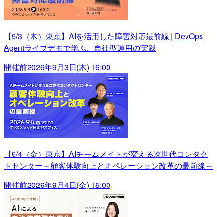
【9/3（木）東京】AIを活用した障害対応最前線 | DevOps
Agentライブデモで学ぶ、自律型運用の実践
開催前
2026年9月3日(木) 16:00
【9/4（金）東京】AIチームメイトが変える次世代コンタク
トセンター～顧客体験向上とオペレーション改革の最前線～
開催前
2026年9月4日(金) 15:00