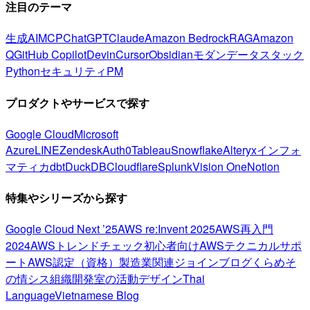
注目のテーマ
生成AI
MCP
ChatGPT
Claude
Amazon Bedrock
RAG
Amazon
Q
GitHub Copilot
Devin
Cursor
Obsidian
モダンデータスタック
Python
セキュリティ
PM
プロダクトやサービスで探す
Google Cloud
Microsoft
Azure
LINE
Zendesk
Auth0
Tableau
Snowflake
Alteryx
インフォ
マティカ
dbt
DuckDB
Cloudflare
Splunk
Vision One
Notion
特集やシリーズから探す
Google Cloud Next ’25
AWS re:Invent 2025
AWS再入門
2024
AWSトレンドチェック
初心者向け
AWSテクニカルサポ
ート
AWS認定（資格）
製造業関連
ジョインブログ
くらめそ
の情シス
組織開発室の活動
デザイン
Thai
Language
Vietnamese Blog