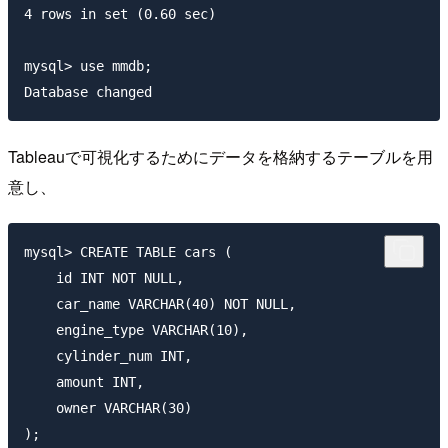
4 rows in set (0.60 sec)

mysql> use mmdb;

Tableauで可視化するためにデータを格納するテーブルを用
意し、
mysql> CREATE TABLE cars (

    id INT NOT NULL,

    car_name VARCHAR(40) NOT NULL,

    engine_type VARCHAR(10),

    cylinder_num INT,

    amount INT,

    owner VARCHAR(30)

);
