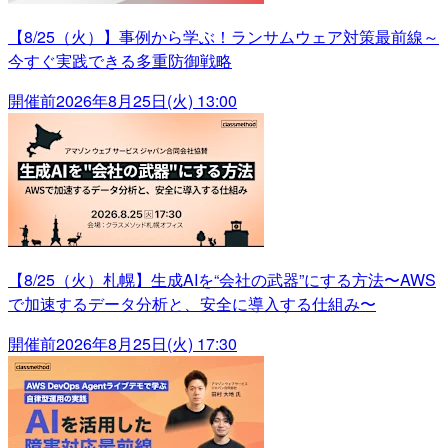
【8/25（火）】事例から学ぶ！ランサムウェア対策最前線～
今すぐ実践できる多重防御戦略
開催前
2026年8月25日(火) 13:00
【8/25（火）札幌】生成AIを“会社の武器”にする方法〜AWS
で加速するデータ分析と、安全に導入する仕組み〜
開催前
2026年8月25日(火) 17:30