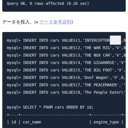
データを投入。(※
データ参考資料
)
mysql> INSERT INTO cars VALUES(1,'INTERCEPTOR','V',8,
mysql> INSERT INTO cars VALUES(2,'THE WAR RIG','V',8,
mysql> INSERT INTO cars VALUES(3,'THE NUX CAR','V',8,
mysql> INSERT INTO cars VALUES(4,'THE GIGAHORSE','V',
mysql> INSERT INTO cars VALUES(5,'THE BIG FOOT','V',8
mysql> INSERT INTO cars VALUES(6,'Doof Wagon','V',8,1
mysql> INSERT INTO cars VALUES(7,'THE PEACEMAKER','',
mysql> INSERT INTO cars VALUES(8,'The People Eater\'s
mysql> SELECT * FROM cars ORDER BY id;

+----+------------------------------+-------------+--
| id | car_name                     | engine_type | c