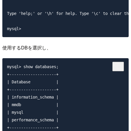
Type 'help;' or '\h' for help. Type '\c' to clear the
使用するDBを選択し、
mysql> show databases;

+--------------------+

| Database           |

+--------------------+

| information_schema |

| mmdb               |

| mysql              |

| performance_schema |

+--------------------+
