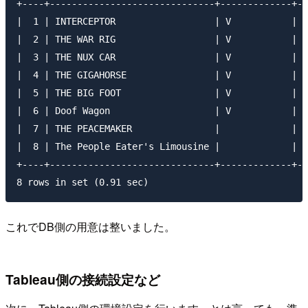
+----+------------------------------+-------------+--
|  1 | INTERCEPTOR                  | V           |  
|  2 | THE WAR RIG                  | V           |  
|  3 | THE NUX CAR                  | V           |  
|  4 | THE GIGAHORSE                | V           |  
|  5 | THE BIG FOOT                 | V           |  
|  6 | Doof Wagon                   | V           |  
|  7 | THE PEACEMAKER               |             |  
|  8 | The People Eater's Limousine |             |  
+----+------------------------------+-------------+--
これでDB側の用意は整いました。
Tableau側の接続設定など