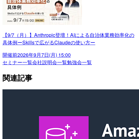
【9/7（月）】Anthropic登壇！AIによる自治体業務効率化の
具体例ーSkillsで広がるClaudeの使い方ー
開催前
2026年9月7日(月) 15:00
セミナー一覧
会社説明会一覧
勉強会一覧
関連記事