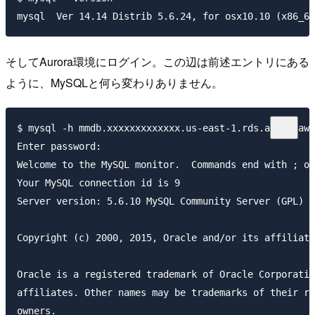
そしてAurora環境にログイン。この辺は前述エントリにある
ように、MySQLと何ら変わりありません。
$ mysql -h mmdb.xxxxxxxxxxxxx.us-east-1.rds.amazonaws
Enter password: 

Welcome to the MySQL monitor.  Commands end with ; or
Your MySQL connection id is 9

Server version: 5.6.10 MySQL Community Server (GPL)

Copyright (c) 2000, 2015, Oracle and/or its affiliate
Oracle is a registered trademark of Oracle Corporatio
affiliates. Other names may be trademarks of their re
owners.
