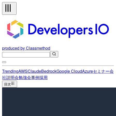
produced by Classmethod
Trending
AWS
Claude
Bedrock
Google Cloud
Azure
セミナー
会
社説明会
勉強会
事例
採用
目次