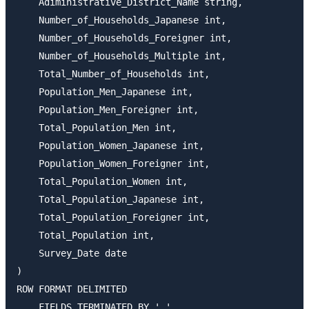
    Adiministrative_District_Name string,

    Number_of_Households_Japanese int,

    Number_of_Households_Foreigner int,

    Number_of_Households_Multiple int,

    Total_Number_of_Households int,

    Population_Men_Japanese int,

    Population_Men_Foreigner int,

    Total_Population_Men int,

    Population_Women_Japanese int,

    Population_Women_Foreigner int,

    Total_Population_Women int,

    Total_Population_Japanese int,

    Total_Population_Foreigner int,

    Total_Population int,

    Survey_Date date

)

ROW FORMAT DELIMITED

    FIELDS TERMINATED BY ','
