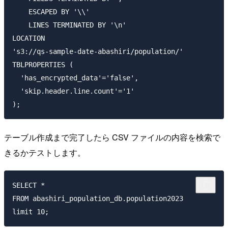
    ESCAPED BY '\\'

    LINES TERMINATED BY '\n'

LOCATION

's3://qs-sample-date-abashiri/population/'

TBLPROPERTIES (

  'has_encrypted_data'='false',

  'skip.header.line.count'='1'

テーブル作成まで完了したら CSV ファイルの内容を検索で
きるかテストします。
SELECT *

FROM abashiri_population_db.population2023
