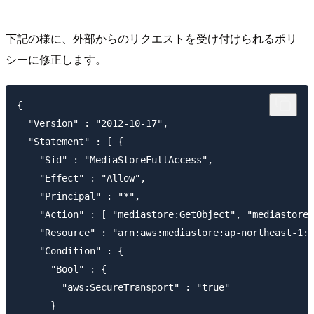
下記の様に、外部からのリクエストを受け付けられるポリ
シーに修正します。
{

  "Version" : "2012-10-17",

  "Statement" : [ {

    "Sid" : "MediaStoreFullAccess",

    "Effect" : "Allow",

    "Principal" : "*",

    "Action" : [ "mediastore:GetObject", "mediastore:
    "Resource" : "arn:aws:mediastore:ap-northeast-1:0
    "Condition" : {

      "Bool" : {

        "aws:SecureTransport" : "true"

      }
