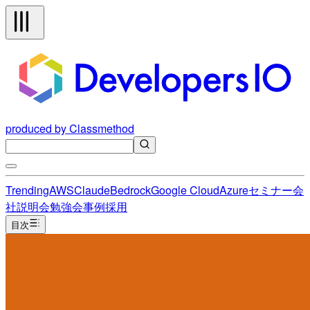
produced by Classmethod
Trending
AWS
Claude
Bedrock
Google Cloud
Azure
セミナー
会
社説明会
勉強会
事例
採用
目次