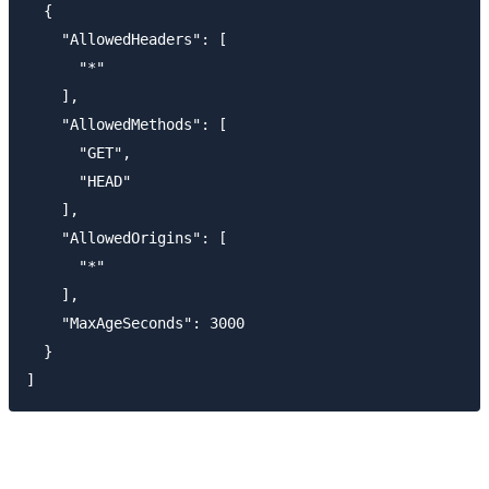
  {

    "AllowedHeaders": [

      "*"

    ],

    "AllowedMethods": [

      "GET",

      "HEAD"

    ],

    "AllowedOrigins": [

      "*"

    ],

    "MaxAgeSeconds": 3000

  }
