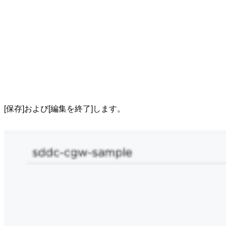
[保存]および[編集を終了]します。