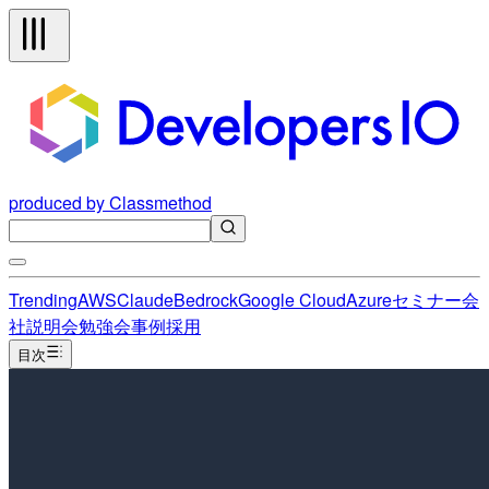
produced by Classmethod
Trending
AWS
Claude
Bedrock
Google Cloud
Azure
セミナー
会
社説明会
勉強会
事例
採用
目次